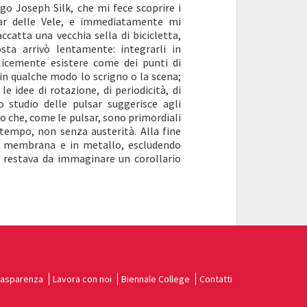
o Joseph Silk, che mi fece scoprire i
lsar delle Vele, e immediatamente mi
catta una vecchia sella di bicicletta,
sta arrivò lentamente: integrarli in
licemente esistere come dei punti di
in qualche modo lo scrigno o la scena;
e idee di rotazione, di periodicità, di
 studio delle pulsar suggerisce agli
 che, come le pulsar, sono primordiali
 tempo, non senza austerità. Alla fine
i a membrana e in metallo, escludendo
. restava da immaginare un corollario
.
rasparenza
Lavora con noi
Biennale College
Contatti