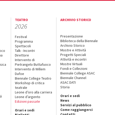
TEATRO
ARCHIVIO STORICO
2026
Presentazione
Festival
Biblioteca della Biennale
Programma
Archivio Storico
Spettacoli
Mostre e Attività
uoco
Talk - Incontri
Progetti Speciali
na
Direttore
Attività e incontri
Intervento di
Mostre Virtuali
sica
Pietrangelo Buttafuoco
Fondi e Collezioni
Intervento di Willem
Biennale College ASAC
Dafoe
Biennale Channel
Biennale College Teatro
ASAC DATI
Workshop di critica
Storia
teatrale
o
Leone d’oro alla carriera
Orari e sedi
i
Leone d’argento
News
Edizioni passate
Servizi al pubblico
Come raggiungerci
Orari e sedi
Contatti
Biglietti