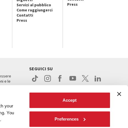
Press
Servizi al pubblico
Come raggiungerci
Contatti
Press
SEGUICI SU
 essere
ni e le
Accept
th your
ing. You
Preferences
.