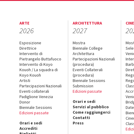
ARTE
ARCHITETTURA
CIN
2026
2027
20
Esposizione
Mostra
Mos
Direttrice
Biennale College
Sele
Intervento di
Architettura
Veni
Pietrangelo Buttafuoco
Partecipazioni Nazionali
Inte
Intervento di Koyo
(procedura)
Barb
Kouoh / La squadra di
Eventi Collaterali
Dire
Koyo Kouoh
(procedura)
Reg
Artisti
Biennale Sessions
Rego
Partecipazioni Nazionali
Submission
Clas
Eventi collaterali
Edizioni passate
Accr
Padiglione Venezia
Veni
Orari e sedi
Donor
Brid
Servizi al pubblico
Biennale Sessions
Date
Come raggiungerci
Edizioni passate
Bien
Contatti
Cin
Orari e sedi
Press
Clas
Accrediti
Ediz
Biglietti