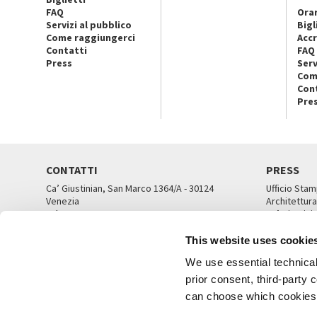
FAQ
Orar
Servizi al pubblico
Bigl
Come raggiungerci
Accr
Contatti
FAQ
Press
Serv
Com
Con
Pre
CONTATTI
PRESS
Ca’ Giustinian, San Marco 1364/A - 30124
Ufficio Stam
Venezia
Architettura
Tel. 041 5218711
Ca’ Giustini
email info@labiennale.org
UFFICI ST
This website uses cookie
TUTTI I CONTATTI
We use essential technical 
prior consent, third-party
can choose which cookies t