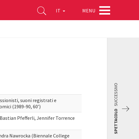
MENU
IT
SUCCESSIVO
ssionisti, suoni registrati e
omici (1989-90, 60’)
SPETTACOLO
 Bastian Pfefferli, Jennifer Torrence
ndra Nawrocka (Biennale College