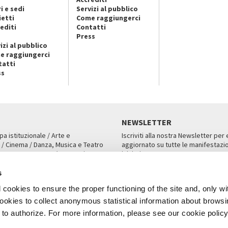
i e sedi
Servizi al pubblico
ietti
Come raggiungerci
editi
Contatti
Press
izi al pubblico
e raggiungerci
tatti
ss
NEWSLETTER
pa istituzionale / Arte e
Iscriviti alla nostra Newsletter per
 / Cinema / Danza, Musica e Teatro
aggiornato su tutte le manifestazio
an, San Marco 1364/A, Venezia
iniziative.
AMPA
ISCRIVITI
s
cookies to ensure the proper functioning of the site and, only wi
 cookies to collect anonymous statistical information about brows
o authorize. For more information, please see our cookie policy
Note Legali
Privacy
Cookies
Credits