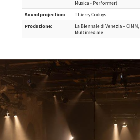
Musica - Performer)
Sound projection:
Thierry Coduys
Produzione:
La Biennale di Venezia – CIMM,
Multimediale