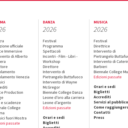
EMA
DANZA
MUSICA
26
2026
2026
tra
Festival
Festival
zione ufficiale
Programma
Direttrice
ce Immersive
Spettacoli
Intervento di
rvento di Alberto
Incontri - Film - Libri -
Pietrangelo Buttaf
era
Workshop
Intervento di Cateri
ttore
Direttore
Barbieri
olamento
Intervento di
Biennale College Mu
lamento Venezia
Pietrangelo Buttafuoco
Edizioni passate
sici
Intervento di Wayne
Orari e sedi
editi
McGregor
Biglietti
ce Production
Biennale College Danza
Accrediti
ge
Leone d’oro alla carriera
Servizi al pubblic
 e scadenze
Leone d’argento
Come raggiungerc
nale College
Edizioni passate
Contatti
ema
Orari e sedi
Press
sici fuori Mostra
Biglietti
ioni passate
Accrediti