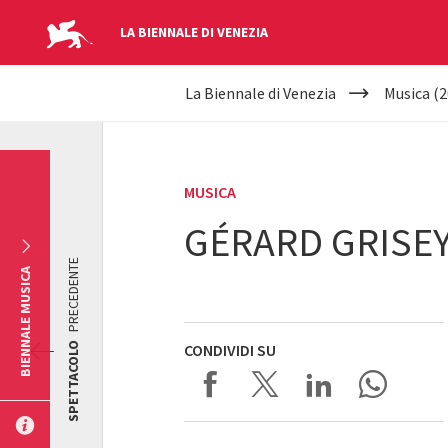
LA BIENNALE DI VENEZIA
YOUR
Salta al contenuto principale
La Biennale di Venezia
Musica (2
ARE
HERE
MUSICA
GÉRARD GRISE
PRECEDENTE
BIENNALE MUSICA
SPETTACOLO
CONDIVIDI SU