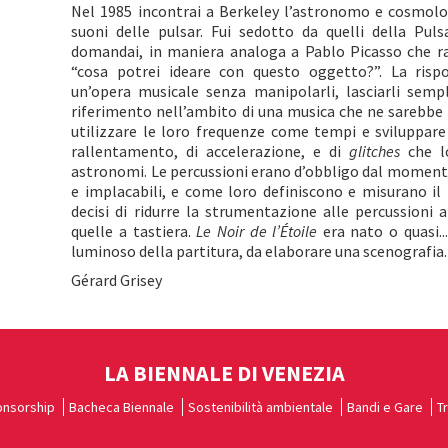
Nel 1985 incontrai a Berkeley l’astronomo e cosmolog
suoni delle pulsar. Fui sedotto da quelli della Pu
domandai, in maniera analoga a Pablo Picasso che rac
“cosa potrei ideare con questo oggetto?”. La rispo
un’opera musicale senza manipolarli, lasciarli semp
riferimento nell’ambito di una musica che ne sarebbe 
utilizzare le loro frequenze come tempi e sviluppare l
rallentamento, di accelerazione, e di
glitches
che lo
astronomi. Le percussioni erano d’obbligo dal momento
e implacabili, e come loro definiscono e misurano il
decisi di ridurre la strumentazione alle percussion
quelle a tastiera.
Le Noir de l’Étoile
era nato o quasi..
luminoso della partitura, da elaborare una scenografia
Gérard Grisey
LA BIENNALE DI VENEZIA
nsorship
Bacheca Biennale
Sostenibilità ambientale
Bandi e Gare
T