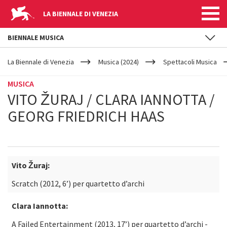
LA BIENNALE DI VENEZIA
BIENNALE MUSICA
YOUR
Salta al contenuto principale
ARE
La Biennale di Venezia
Musica (2024)
Spettacoli Musica
HERE
MUSICA
VITO ŽURAJ / CLARA IANNOTTA /
GEORG FRIEDRICH HAAS
Vito Žuraj:
Scratch (2012, 6’) per quartetto d’archi
Clara Iannotta:
A Failed Entertainment (2013, 17’) per quartetto d’archi -