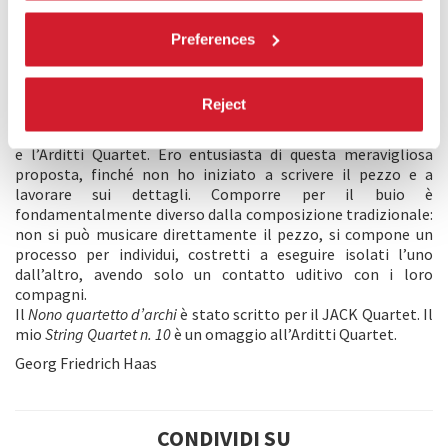
GEORG FRIEDRICH HAAS - QUARTETTO D'ARCHI N.10
Preferences
Nel 2001 ho composto il mio
String Quartet n. 3, “In iij. Noct.”
che richiede l’esecuzione nella completa oscurità. Ho deciso
di scrivere un altro quartetto da suonare al buio: il
Quartetto
Reject
n. 9
. Questo quartetto era previsto per essere eseguito nel
giro di una settimana da due grandi quartetti, il JACK Quartet
e l’Arditti Quartet. Ero entusiasta di questa meravigliosa
proposta, finché non ho iniziato a scrivere il pezzo e a
lavorare sui dettagli. Comporre per il buio è
fondamentalmente diverso dalla composizione tradizionale:
non si può musicare direttamente il pezzo, si compone un
processo per individui, costretti a eseguire isolati l’uno
dall’altro, avendo solo un contatto uditivo con i loro
compagni.
Il
Nono quartetto d’archi
è stato scritto per il JACK Quartet. Il
mio
String Quartet n. 10
è un omaggio all’Arditti Quartet.
Georg Friedrich Haas
CONDIVIDI SU