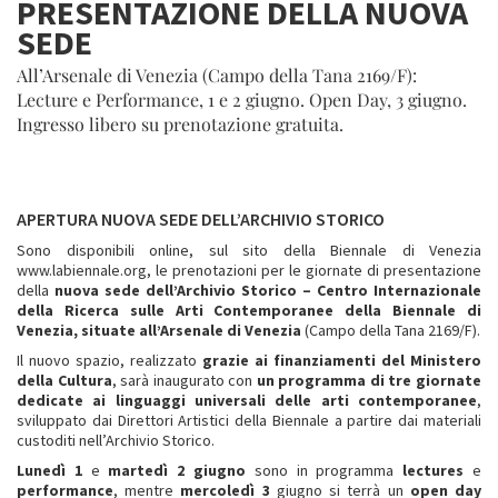
PRESENTAZIONE DELLA NUOVA
SEDE
All’Arsenale di Venezia (Campo della Tana 2169/F):
Lecture e Performance, 1 e 2 giugno. Open Day, 3 giugno.
Ingresso libero su prenotazione gratuita.
APERTURA NUOVA SEDE DELL’ARCHIVIO STORICO
Sono disponibili online, sul sito della Biennale di Venezia
www.labiennale.org, le prenotazioni per le giornate di presentazione
della
nuova sede dell’Archivio Storico – Centro Internazionale
della Ricerca sulle Arti Contemporanee della Biennale di
Venezia, situate all’Arsenale di Venezia
(Campo della Tana 2169/F).
Il nuovo spazio, realizzato
grazie ai finanziamenti del Ministero
della Cultura
, sarà inaugurato con
un programma di tre giornate
dedicate ai linguaggi universali delle arti contemporanee
,
sviluppato dai Direttori Artistici della Biennale a partire dai materiali
custoditi nell’Archivio Storico.
Lunedì 1
e
martedì 2 giugno
sono in programma
lectures
e
performance
, mentre
mercoledì 3
giugno si terrà un
open day