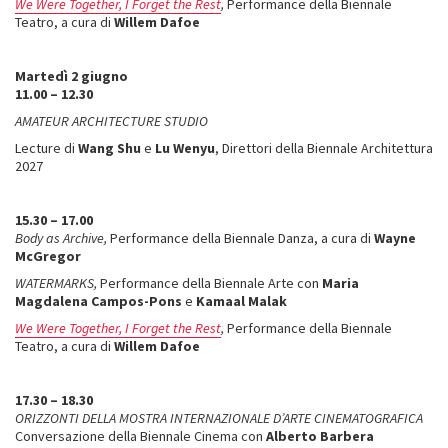
We Were Together, I Forget the Rest
,
Performance della Biennale
Teatro, a cura di
Willem Dafoe
Martedì 2 giugno
11.00 – 12.30
AMATEUR ARCHITECTURE STUDIO
Lecture di
Wang Shu
e
Lu Wenyu
, Direttori della Biennale Architettura
2027
15.30 – 17.00
Body as Archive,
Performance della Biennale Danza, a cura di
Wayne
McGregor
WATERMARKS,
Performance della Biennale Arte con
Maria
Magdalena Campos-Pons
e
Kamaal Malak
We Were Together, I Forget the Rest
,
Performance della Biennale
Teatro, a cura di
Willem Dafoe
17.30 – 18.30
ORIZZONTI DELLA MOSTRA INTERNAZIONALE D’ARTE CINEMATOGRAFICA
Conversazione della Biennale Cinema con
Alberto Barbera