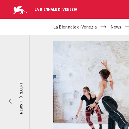
LA BIENNALE DI VENEZIA
YOUR
Salta al contenuto principale
La Biennale di Venezia
News
ARE
HERE
PIÙ RECENTI
NEWS