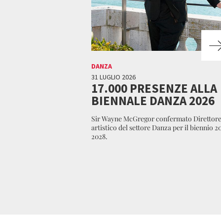
DANZA
31 LUGLIO 2026
17.000 PRESENZE ALLA
BIENNALE DANZA 2026
Sir Wayne McGregor confermato Direttor
artistico del settore Danza per il biennio 2
2028.