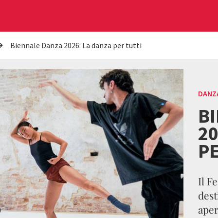
Biennale Danza 2026: La danza per tutti
DANZ
B
20
PE
Il F
dest
aper