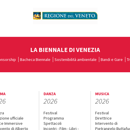
LA BIENNALE DI VENEZIA
nsorship
Bacheca Biennale
Sostenibilità ambientale
Bandi e Gare
T
EMA
DANZA
MUSICA
26
2026
2026
tra
Festival
Festival
zione ufficiale
Programma
Direttrice
ce Immersive
Spettacoli
Intervento di
rvento di Alberto
Incontri - Film - Libri -
Pietrangelo Buttaf