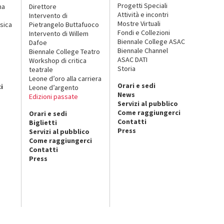
Progetti Speciali
na
Direttore
Attività e incontri
Intervento di
Mostre Virtuali
sica
Pietrangelo Buttafuoco
Fondi e Collezioni
Intervento di Willem
Biennale College ASAC
Dafoe
Biennale Channel
Biennale College Teatro
ASAC DATI
Workshop di critica
Storia
teatrale
o
Leone d’oro alla carriera
Orari e sedi
i
Leone d’argento
News
Edizioni passate
Servizi al pubblico
Come raggiungerci
Orari e sedi
Contatti
Biglietti
Press
Servizi al pubblico
Come raggiungerci
Contatti
Press