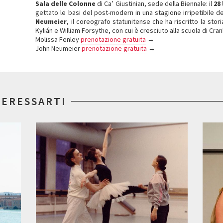
Sala delle Colonne
di Ca’ Giustinian, sede della Biennale: il
28 
gettato le basi del post-modern in una stagione irripetibile de
Neumeier
, il coreografo statunitense che ha riscritto la sto
Kylián e William Forsythe, con cui è cresciuto alla scuola di Cra
Molissa Fenley
prenotazione gratuita
→
John Neumeier
prenotazione gratuita
→
TERESSARTI