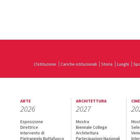
L'Istituzione
Cariche istituzionali
Storia
Luoghi
Spo
ARTE
ARCHITETTURA
CIN
2026
2027
20
Esposizione
Mostra
Mos
Direttrice
Biennale College
Sele
Intervento di
Architettura
Veni
Pietrangelo Buttafuoco
Partecipazioni Nazionali
Inte