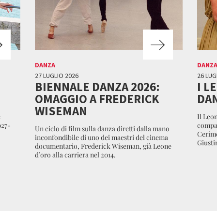
DANZA
DANZ
27 LUGLIO 2026
26 LUG
BIENNALE DANZA 2026:
I L
OMAGGIO A FREDERICK
DAN
WISEMAN
e
Il Leon
027-
compag
Un ciclo di film sulla danza diretti dalla mano
Cerimo
inconfondibile di uno dei maestri del cinema
Giustin
documentario, Frederick Wiseman, già Leone
d’oro alla carriera nel 2014.