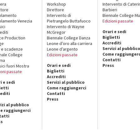
era
Workshop
Intervento di Cateri
ttore
Direttore
Barbieri
olamento
Intervento di
Biennale College Mu
lamento Venezia
Pietrangelo Buttafuoco
Edizioni passate
sici
Intervento di Wayne
Orari e sedi
editi
McGregor
Biglietti
ce Production
Biennale College Danza
Accrediti
ge
Leone d’oro alla carriera
Servizi al pubblic
 e scadenze
Leone d’argento
Come raggiungerc
nale College
Edizioni passate
Contatti
ema
Orari e sedi
Press
sici fuori Mostra
Biglietti
ioni passate
Accrediti
i e sedi
Servizi al pubblico
ietti
Come raggiungerci
editi
Contatti
Press
izi al pubblico
e raggiungerci
tatti
ss