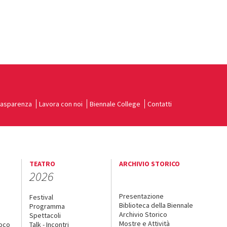
rasparenza
Lavora con noi
Biennale College
Contatti
TEATRO
ARCHIVIO STORICO
2026
Presentazione
Festival
Biblioteca della Biennale
Programma
Archivio Storico
Spettacoli
Mostre e Attività
uoco
Talk - Incontri