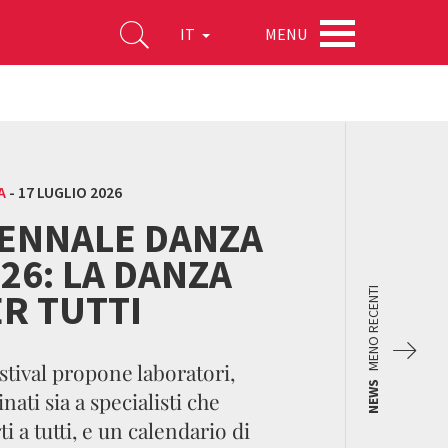
MENU
IT
A
-
17 LUGLIO 2026
IENNALE DANZA
26: LA DANZA
R TUTTI
MENO RECENTI
estival propone laboratori,
NEWS
inati sia a specialisti che
ti a tutti, e un calendario di