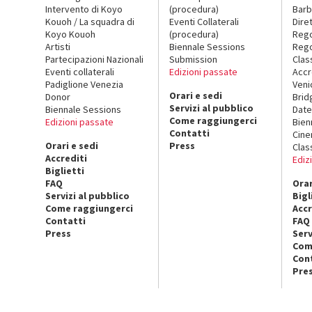
Intervento di Koyo
(procedura)
Barb
Kouoh / La squadra di
Eventi Collaterali
Dire
Koyo Kouoh
(procedura)
Reg
Artisti
Biennale Sessions
Rego
Partecipazioni Nazionali
Submission
Clas
Eventi collaterali
Edizioni passate
Accr
Padiglione Venezia
Veni
Orari e sedi
Donor
Brid
Servizi al pubblico
Biennale Sessions
Date
Come raggiungerci
Edizioni passate
Bien
Contatti
Cin
Orari e sedi
Press
Clas
Accrediti
Ediz
Biglietti
FAQ
Orar
Servizi al pubblico
Bigl
Come raggiungerci
Accr
Contatti
FAQ
Press
Serv
Com
Con
Pre