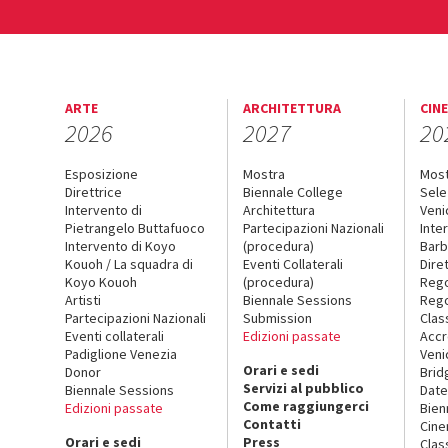
ARTE
ARCHITETTURA
CIN
2026
2027
20
Esposizione
Mostra
Mos
Direttrice
Biennale College
Sele
Intervento di
Architettura
Veni
Pietrangelo Buttafuoco
Partecipazioni Nazionali
Inte
Intervento di Koyo
(procedura)
Barb
Kouoh / La squadra di
Eventi Collaterali
Dire
Koyo Kouoh
(procedura)
Reg
Artisti
Biennale Sessions
Rego
Partecipazioni Nazionali
Submission
Clas
Eventi collaterali
Edizioni passate
Accr
Padiglione Venezia
Veni
Orari e sedi
Donor
Brid
Servizi al pubblico
Biennale Sessions
Date
Come raggiungerci
Edizioni passate
Bien
Contatti
Cin
Orari e sedi
Press
Clas