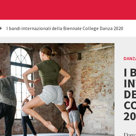
I bandi internazionali della Biennale College Danza 2020
DANZ
I 
I
D
C
2
Danz