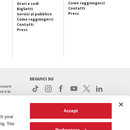
Come raggiungerci
Orari e sedi
Contatti
Biglietti
Press
Servizi al pubblico
Come raggiungerci
Contatti
Press
SEGUICI SU
 essere
ni e le
Accept
th your
ing. You
Preferences