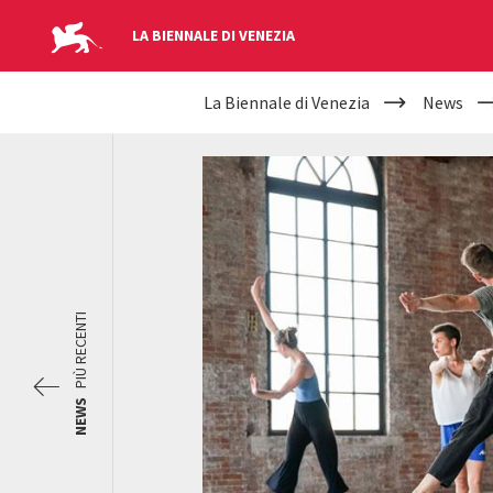
LA BIENNALE DI VENEZIA
YOUR
Salta al contenuto principale
La Biennale di Venezia
News
ARE
HERE
PIÙ RECENTI
NEWS