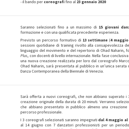
- il bando per
coreografi
fino al
23 gennaio 2020
Saranno selezionati fino a un massimo di
15 giovani danz
formazione e con una qualificata precedente esperienza.
Previsto un percorso formativo di
13 settimane
(
4 maggio 
sessioni quotidiane di training rivolto alla consapevolezza d
linguaggio del movimento e del repertorio di Ohad Naharin, fo
Plus
, con docenti di livello internazionale. Nella fase conclusiv
una nuova creazione realizzata per loro dal coreografo Marc
Ohad Naharin, sarà presentata al pubblico in un’unica serata n
Danza Contemporanea della Biennale di Venezia.
Sarà offerta a nuovi coreografi, che non abbiano superato i 3
creazione originale della durata di 20 minuti. Verranno selezi
che abbiano presentato in pubblico almeno una creazione o
percorso professionale.
I 3 coreografi selezionati saranno impegnati
dal 4 maggio al
al 14 giugno con 7 danzatori professionisti per un period