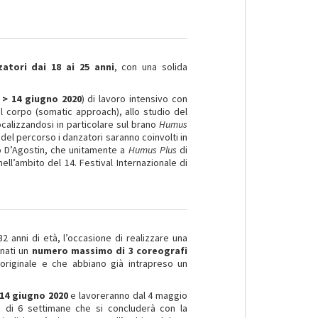
atori dai 18 ai 25 anni
, con una solida
> 14 giugno 2020
) di lavoro intensivo con
el corpo (somatic approach), allo studio del
calizzandosi in particolare sul brano
Humus
a del percorso i danzatori saranno coinvolti in
o D’Agostin, che unitamente a
Humus Plus
di
ell’ambito del 14. Festival Internazionale di
2 anni di età, l’occasione di realizzare una
onati un
numero massimo di 3 coreografi
riginale e che abbiano già intrapreso un
 14 giugno 2020
e lavoreranno dal 4 maggio
o di 6 settimane che si concluderà con la