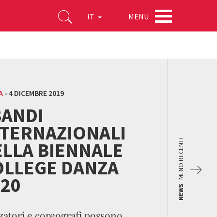
MENU
IT
A
-
4 DICEMBRE 2019
BANDI
NTERNAZIONALI
ELLA BIENNALE
MENO RECENTI
OLLEGE DANZA
020
NEWS
atori e coreografi possono