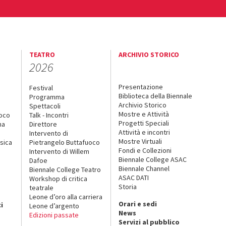
TEATRO
ARCHIVIO STORICO
2026
Presentazione
Festival
Biblioteca della Biennale
Programma
Archivio Storico
Spettacoli
Mostre e Attività
uoco
Talk - Incontri
Progetti Speciali
na
Direttore
Attività e incontri
Intervento di
Mostre Virtuali
sica
Pietrangelo Buttafuoco
Fondi e Collezioni
Intervento di Willem
Biennale College ASAC
Dafoe
Biennale Channel
Biennale College Teatro
ASAC DATI
Workshop di critica
Storia
teatrale
o
Leone d’oro alla carriera
Orari e sedi
i
Leone d’argento
News
Edizioni passate
Servizi al pubblico