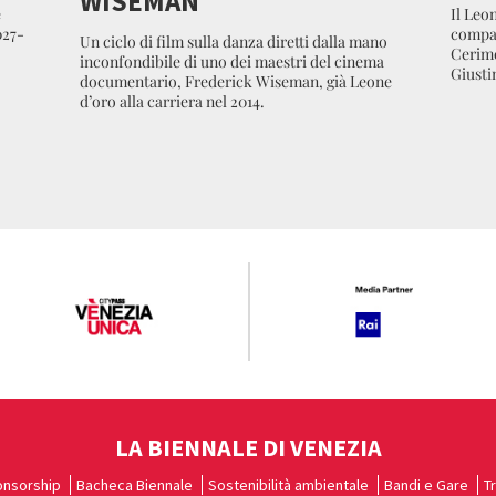
WISEMAN
e
Il Leon
027-
compag
Un ciclo di film sulla danza diretti dalla mano
Cerimo
inconfondibile di uno dei maestri del cinema
Giustin
documentario, Frederick Wiseman, già Leone
d’oro alla carriera nel 2014.
LA BIENNALE DI VENEZIA
nsorship
Bacheca Biennale
Sostenibilità ambientale
Bandi e Gare
T