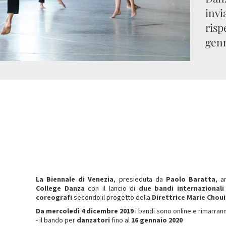
invi
risp
genn
La Biennale di Venezia
, presieduta da
Paolo Baratta
, a
College Danza
con il lancio di
due bandi internazionali
coreografi
secondo il progetto della
Direttrice Marie Chou
Da mercoledì 4 dicembre 2019
i bandi sono online e rimarran
- il bando per
danzatori
fino al
16 gennaio 2020