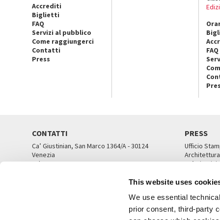
Accrediti
Ediz
Biglietti
FAQ
Orar
Servizi al pubblico
Bigl
Come raggiungerci
Accr
Contatti
FAQ
Press
Serv
Com
Con
Pre
CONTATTI
PRESS
Ca’ Giustinian, San Marco 1364/A - 30124
Ufficio Stam
Venezia
Architettura
Tel. 041 5218711
Ca’ Giustini
email info@labiennale.org
UFFICI ST
This website uses cookie
TUTTI I CONTATTI
We use essential technical 
prior consent, third-party