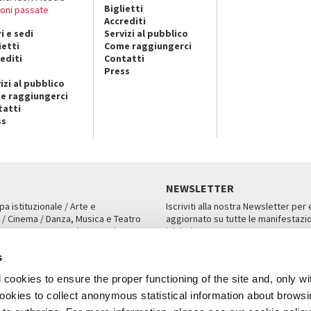
Biglietti
ioni passate
Accrediti
i e sedi
Servizi al pubblico
ietti
Come raggiungerci
editi
Contatti
Press
izi al pubblico
e raggiungerci
tatti
ss
NEWSLETTER
pa istituzionale / Arte e
Iscriviti alla nostra Newsletter per
 / Cinema / Danza, Musica e Teatro
aggiornato su tutte le manifestazio
an, San Marco 1364/A, Venezia
iniziative.
AMPA
ISCRIVITI
s
cookies to ensure the proper functioning of the site and, only wi
 cookies to collect anonymous statistical information about brows