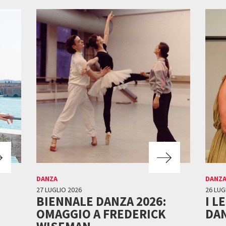
DANZA
DANZ
27 LUGLIO 2026
26 LUG
BIENNALE DANZA 2026:
I L
OMAGGIO A FREDERICK
DAN