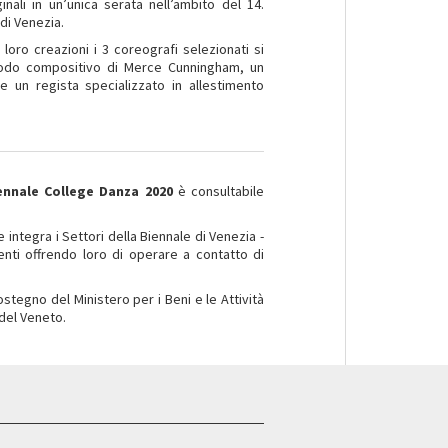
nali in un’unica serata nell’ambito del 14.
di Venezia.
 loro creazioni i 3 coreografi selezionati si
todo compositivo di Merce Cunningham, un
 un regista specializzato in allestimento
ennale College Danza 2020
è consultabile
ntegra i Settori della Biennale di Venezia -
nti offrendo loro di operare a contatto di
sostegno del Ministero per i Beni e le Attività
 del Veneto.