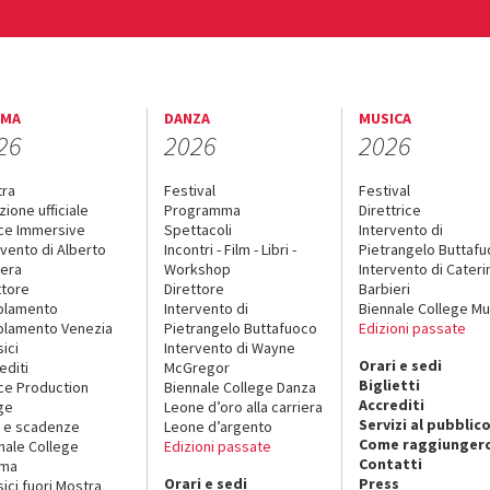
EMA
DANZA
MUSICA
26
2026
2026
tra
Festival
Festival
zione ufficiale
Programma
Direttrice
ce Immersive
Spettacoli
Intervento di
rvento di Alberto
Incontri - Film - Libri -
Pietrangelo Buttaf
era
Workshop
Intervento di Cateri
ttore
Direttore
Barbieri
olamento
Intervento di
Biennale College Mu
lamento Venezia
Pietrangelo Buttafuoco
Edizioni passate
sici
Intervento di Wayne
Orari e sedi
editi
McGregor
Biglietti
ce Production
Biennale College Danza
Accrediti
ge
Leone d’oro alla carriera
Servizi al pubblic
 e scadenze
Leone d’argento
Come raggiungerc
nale College
Edizioni passate
Contatti
ema
Orari e sedi
Press
sici fuori Mostra