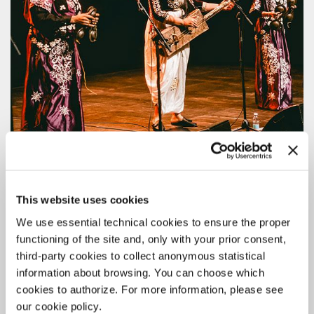
MUSICA
8 AGOSTO 2026
This website uses cookies
BIENNALE MUSICA 2026: È ATTIVA LA
We use essential technical cookies to ensure the proper
BIGLIETTERIA ONLINE
functioning of the site and, only with your prior consent,
third-party cookies to collect anonymous statistical
In anteprima i biglietti e gli abbonamenti per gli appuntamenti in
programma dal 10 al 24 ottobre, esclusivamente sul sito web della
information about browsing. You can choose which
Biennale di Venezia.
cookies to authorize. For more information, please see
our cookie policy.