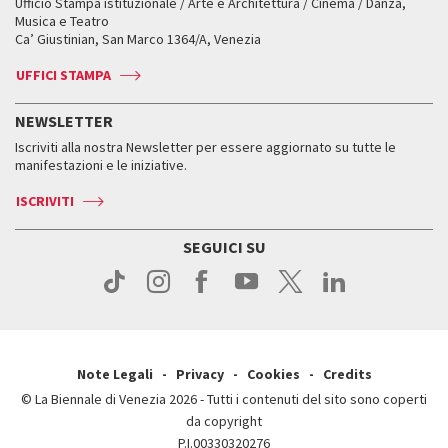
Ufficio Stampa istituzionale / Arte e Architettura / Cinema / Danza,
Fondi e Collezioni
Servizi al pubblico
Servizi al pubblico
Orari e sedi
Leone d’oro alla carriera
Musica e Teatro
Biennale College ASAC
Come raggiungerci
Orari e sedi
Come raggiungerci
Ca’ Giustinian, San Marco 1364/A, Venezia
Biglietti
Leone d’argento
Biennale Channel
Contatti
Biglietti
Contatti
Accrediti
Edizioni passate
UFFICI STAMPA
ASAC DATI
Press
Accrediti
Press
Servizi al pubblico
Storia
FAQ
NEWSLETTER
Come raggiungerci
Orari e sedi
Servizi al pubblico
Iscriviti alla nostra Newsletter per essere aggiornato su tutte le
Contatti
Biglietti
Orari e sedi
Come raggiungerci
manifestazioni e le iniziative.
Press
Servizi al pubblico
News
Contatti
ISCRIVITI
Come raggiungerci
Servizi al pubblico
Press
Contatti
Come raggiungerci
SEGUICI SU
Press
Contatti
Press
Note Legali
Privacy
Cookies
Credits
© La Biennale di Venezia 2026 - Tutti i contenuti del sito sono coperti
da copyright
P.I.00330320276