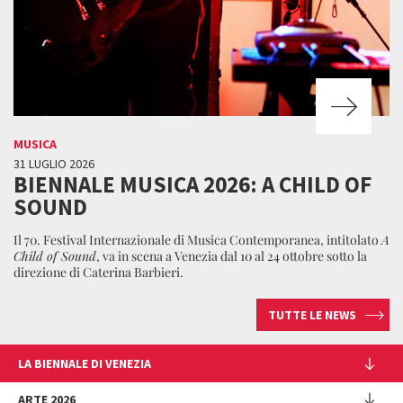
MUSICA
31 LUGLIO 2026
BIENNALE MUSICA 2026: A CHILD OF
SOUND
Il 70. Festival Internazionale di Musica Contemporanea, intitolato
A
Child of Sound
, va in scena a Venezia dal 10 al 24 ottobre sotto la
direzione di Caterina Barbieri.
TUTTE LE NEWS
LA BIENNALE DI VENEZIA
L'Istituzione
ARTE 2026