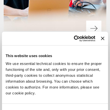
ARCHIVIO STORICO
5 AGOSTO 2026
BIENNALE COLLEGE ARCHIVIO –
SCRIVERE IN RESIDENZA 2026
This website uses cookies
We use essential technical cookies to ensure the proper
I nuovi bandi per giovani laureate/i under 30 di tutto il mondo. Invio
candidature entro il 28 agosto (bando Scrivere di Musica).
functioning of the site and, only with your prior consent,
third-party cookies to collect anonymous statistical
information about browsing. You can choose which
cookies to authorize. For more information, please see
our cookie policy.