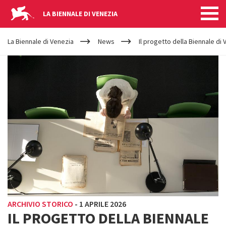
LA BIENNALE DI VENEZIA
YOUR
Salta al contenuto principale
ARE
La Biennale di Venezia
News
Il progetto della Biennale di 
HERE
ARCHIVIO STORICO
-
1 APRILE 2026
IL PROGETTO DELLA BIENNALE