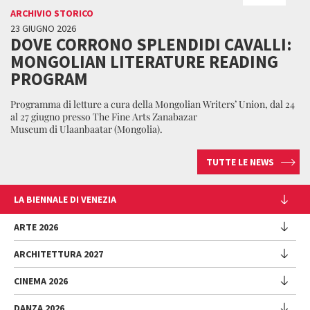
ARCHIVIO STORICO
23 GIUGNO 2026
DOVE CORRONO SPLENDIDI CAVALLI:
MONGOLIAN LITERATURE READING
PROGRAM
Programma di letture a cura della Mongolian Writers’ Union, dal 24
al 27 giugno presso The Fine Arts Zanabazar
Museum di Ulaanbaatar (Mongolia).
TUTTE LE NEWS
LA BIENNALE DI VENEZIA
L'Istituzione
ARTE 2026
Cariche istituzionali
ARCHITETTURA 2027
Esposizione
Storia
Direttrice
Luoghi
CINEMA 2026
Mostra
Intervento di Pietrangelo Buttafuoco
Sponsorship
Biennale College Architettura
DANZA 2026