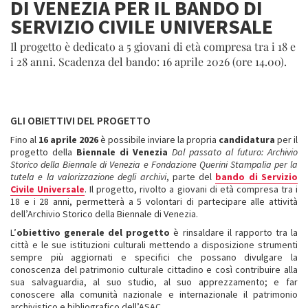
DI VENEZIA PER IL BANDO DI
SERVIZIO CIVILE UNIVERSALE
Il progetto è dedicato a 5 giovani di età compresa tra i 18 e
i 28 anni. Scadenza del bando: 16 aprile 2026 (ore 14.00).
GLI OBIETTIVI DEL PROGETTO
Fino al
16 aprile 2026
è possibile inviare la propria
candidatura
per il
progetto della
Biennale di Venezia
Dal passato al futuro: Archivio
Storico della Biennale di Venezia e Fondazione Querini Stampalia per la
tutela e la valorizzazione degli archivi
, parte del
bando di Servizio
Civile Universale
. Il progetto, rivolto a giovani di età compresa tra i
18 e i 28 anni, permetterà a 5 volontari di partecipare alle attività
dell’Archivio Storico della Biennale di Venezia.
L’
obiettivo generale del progetto
è rinsaldare il rapporto tra la
città e le sue istituzioni culturali mettendo a disposizione strumenti
sempre più aggiornati e specifici che possano divulgare la
conoscenza del patrimonio culturale cittadino e così contribuire alla
sua salvaguardia, al suo studio, al suo apprezzamento; e far
conoscere alla comunità nazionale e internazionale il patrimonio
archivistico e bibliografico dell’ASAC.