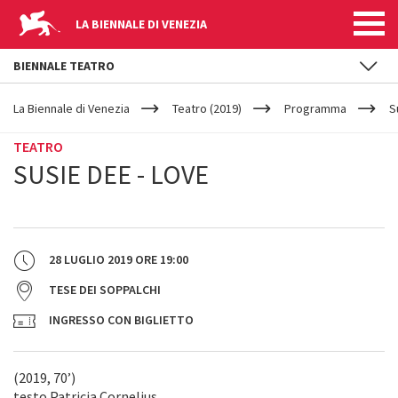
LA BIENNALE DI VENEZIA
BIENNALE TEATRO
YOUR
Salta al contenuto principale
ARE
La Biennale di Venezia
Teatro (2019)
Programma
S
HERE
TEATRO
SUSIE DEE - LOVE
28 LUGLIO 2019
ORE
19:00
TESE DEI SOPPALCHI
INGRESSO CON BIGLIETTO
(2019, 70’)
testo Patricia Cornelius