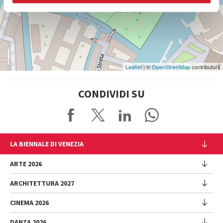
Vedi
su
Google
Maps
Leaflet
| ©
OpenStreetMap
contributors
CONDIVIDI SU
LA BIENNALE DI VENEZIA
L'Istituzione
ARTE 2026
Cariche istituzionali
ARCHITETTURA 2027
Esposizione
Storia
Direttrice
Luoghi
CINEMA 2026
Mostra
Intervento di Pietrangelo Buttafuoco
Sponsorship
Biennale College Architettura
DANZA 2026