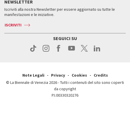
NEWSLETTER
Come raggiungerci
Orari e sedi
Servizi al pubblico
Iscriviti alla nostra Newsletter per essere aggiornato su tutte le
Contatti
Biglietti
Orari e sedi
Come raggiungerci
manifestazioni e le iniziative.
Press
Servizi al pubblico
News
Contatti
ISCRIVITI
Come raggiungerci
Servizi al pubblico
Press
Contatti
Come raggiungerci
SEGUICI SU
Press
Contatti
Press
Note Legali
Privacy
Cookies
Credits
© La Biennale di Venezia 2026 - Tutti i contenuti del sito sono coperti
da copyright
P.I.00330320276