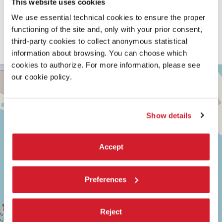
This website uses cookies
piacciano, men che meno che siano amati. La pièce non parla
soltanto dell’amore e di tutte le sue forme, ma ne svela
We use essential technical cookies to ensure the proper
anche la cruda debolezza, cosa siamo disposti a sopportare
functioning of the site and, only with your prior consent,
in nome dell’amore e come riusciamo a cavarcela senza.”
third-party cookies to collect anonymous statistical
(Susie Dee)
information about browsing. You can choose which
cookies to authorize. For more information, please see
TESE
+
our cookie policy.
DEI
SOPPALCHI
−
SESTIERE
CASTELLO
Show details
CAMPO
DELLA
TANA,
Accept
2169/F
30122
VENEZIA
TEL.
Preferences
0415218711
info@labiennale.org
SCOPRI LA SEDE
Reject