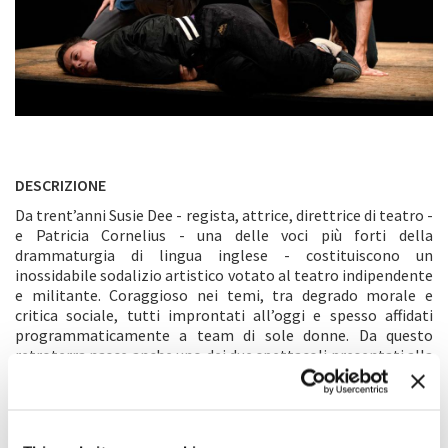
DESCRIZIONE
Da trent’anni Susie Dee - regista, attrice, direttrice di teatro -
e Patricia Cornelius - una delle voci più forti della
drammaturgia di lingua inglese - costituiscono un
inossidabile sodalizio artistico votato al teatro indipendente
e militante. Coraggioso nei temi, tra degrado morale e
critica sociale, tutti improntati all’oggi e spesso affidati
programmaticamente a team di sole donne. Da questo
retroterra nasce anche uno dei due spettacoli presentati alla
Biennale:
Love
.
“Tanya, Annie e Lorenzo sono i tre personaggi che abitano
Love
. Sono giovani, ma la giovinezza gli è stata strappata via.
Hanno subito violenze, sono violenti, ed è difficile che