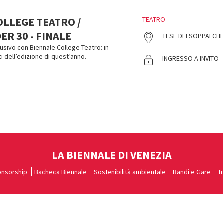
OLLEGE TEATRO /
TEATRO
ER 30 - FINALE
TESE DEI SOPPALCHI
ivo con Biennale College Teatro: in
sti dell’edizione di quest’anno.
INGRESSO A INVITO
LA BIENNALE DI VENEZIA
nsorship
Bacheca Biennale
Sostenibilità ambientale
Bandi e Gare
T