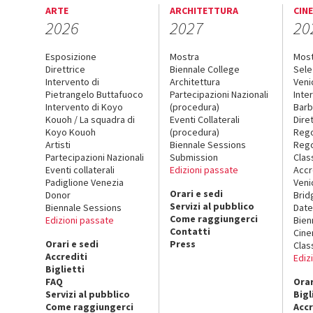
ARTE
ARCHITETTURA
CIN
2026
2027
20
Esposizione
Mostra
Mos
Direttrice
Biennale College
Sele
Intervento di
Architettura
Veni
Pietrangelo Buttafuoco
Partecipazioni Nazionali
Inte
Intervento di Koyo
(procedura)
Barb
Kouoh / La squadra di
Eventi Collaterali
Dire
Koyo Kouoh
(procedura)
Reg
Artisti
Biennale Sessions
Rego
Partecipazioni Nazionali
Submission
Clas
Eventi collaterali
Edizioni passate
Accr
Padiglione Venezia
Veni
Orari e sedi
Donor
Brid
Servizi al pubblico
Biennale Sessions
Date
Come raggiungerci
Edizioni passate
Bien
Contatti
Cin
Orari e sedi
Press
Clas
Accrediti
Ediz
Biglietti
FAQ
Orar
Servizi al pubblico
Bigl
Come raggiungerci
Accr