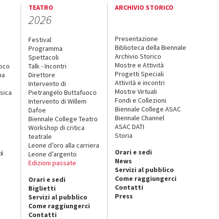
TEATRO
ARCHIVIO STORICO
2026
Presentazione
Festival
Biblioteca della Biennale
Programma
Archivio Storico
Spettacoli
Mostre e Attività
uoco
Talk - Incontri
Progetti Speciali
na
Direttore
Attività e incontri
Intervento di
Mostre Virtuali
sica
Pietrangelo Buttafuoco
Fondi e Collezioni
Intervento di Willem
Biennale College ASAC
Dafoe
Biennale Channel
Biennale College Teatro
ASAC DATI
Workshop di critica
Storia
teatrale
o
Leone d’oro alla carriera
Orari e sedi
i
Leone d’argento
News
Edizioni passate
Servizi al pubblico
Come raggiungerci
Orari e sedi
Contatti
Biglietti
Press
Servizi al pubblico
Come raggiungerci
Contatti