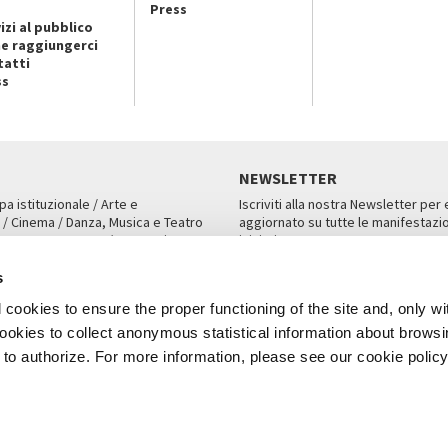
Press
izi al pubblico
e raggiungerci
tatti
ss
NEWSLETTER
pa istituzionale / Arte e
Iscriviti alla nostra Newsletter per
 / Cinema / Danza, Musica e Teatro
aggiornato su tutte le manifestazio
an, San Marco 1364/A, Venezia
iniziative.
AMPA
ISCRIVITI
s
cookies to ensure the proper functioning of the site and, only wi
 cookies to collect anonymous statistical information about brows
o authorize. For more information, please see our cookie policy
Note Legali
Privacy
Cookies
Credits
a Biennale di Venezia 2026 - Tutti i contenuti del sito sono coperti da copyr
P.I.00330320276