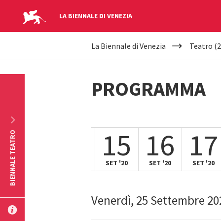
LA BIENNALE DI VENEZIA
YOUR
Salta al contenuto principale
La Biennale di Venezia
Teatro (2
ARE
HERE
PROGRAMMA
14
15
16
17
BIENNALE TEATRO
SET '20
SET '20
SET '20
SET '20
Venerdì, 25 Settembre 20
INVIA