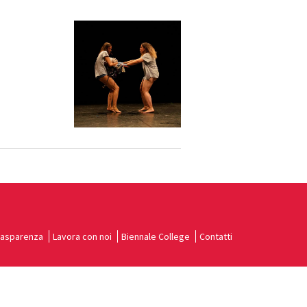
rasparenza
Lavora con noi
Biennale College
Contatti