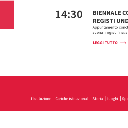
14:30
BIENNALE C
REGISTI UND
Appuntamento conclus
scena i registi finali
LEGGI TUTTO
L'Istituzione
Cariche istituzionali
Storia
Luoghi
Spo