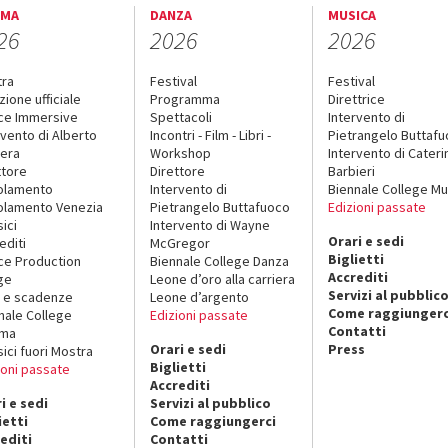
EMA
DANZA
MUSICA
26
2026
2026
tra
Festival
Festival
zione ufficiale
Programma
Direttrice
ce Immersive
Spettacoli
Intervento di
rvento di Alberto
Incontri - Film - Libri -
Pietrangelo Buttaf
era
Workshop
Intervento di Cateri
ttore
Direttore
Barbieri
olamento
Intervento di
Biennale College Mu
lamento Venezia
Pietrangelo Buttafuoco
Edizioni passate
sici
Intervento di Wayne
Orari e sedi
editi
McGregor
Biglietti
ce Production
Biennale College Danza
Accrediti
ge
Leone d’oro alla carriera
Servizi al pubblic
 e scadenze
Leone d’argento
Come raggiungerc
nale College
Edizioni passate
Contatti
ema
Orari e sedi
Press
sici fuori Mostra
Biglietti
ioni passate
Accrediti
i e sedi
Servizi al pubblico
ietti
Come raggiungerci
editi
Contatti