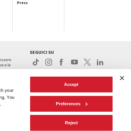
Press
SEGUICI SU
 essere
ni e le
Accept
th your
ing. You
Preferences
.
ight
Reject