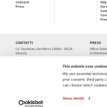
Contatti
FAQ
Press
Serv
Com
Con
Pre
CONTATTI
PRESS
Ca’ Giustinian, San Marco 1364/A - 30124
Ufficio Stam
Venezia
Architettura
Tel. 041 5218711
Ca’ Giustini
email info@labiennale.org
UFFICI ST
This website uses cookie
TUTTI I CONTATTI
We use essential technical 
prior consent, third-party
can choose which cookies t
© L
Show details