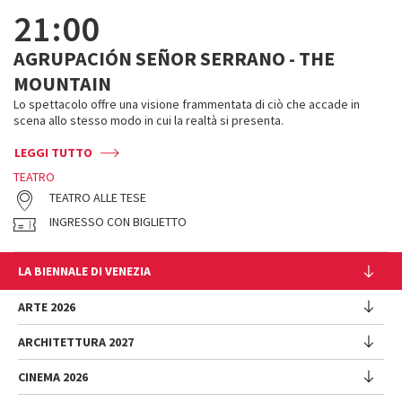
21:00
AGRUPACIÓN SEÑOR SERRANO - THE
MOUNTAIN
Lo spettacolo offre una visione frammentata di ciò che accade in
scena allo stesso modo in cui la realtà si presenta.
LEGGI TUTTO
TEATRO
TEATRO ALLE TESE
INGRESSO CON BIGLIETTO
LA BIENNALE DI VENEZIA
L'Istituzione
ARTE 2026
Cariche istituzionali
ARCHITETTURA 2027
Esposizione
Storia
Direttrice
Luoghi
CINEMA 2026
Mostra
Intervento di Pietrangelo Buttafuoco
Sponsorship