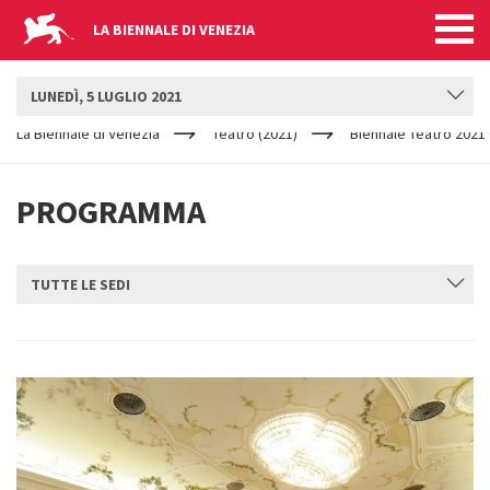
LA BIENNALE DI VENEZIA
BIENNALE TEATRO
LUNEDÌ, 5 LUGLIO 2021
YOUR
Salta al contenuto principale
ARE
La Biennale di Venezia
Teatro (2021)
Biennale Teatro 2021
HERE
PROGRAMMA
TUTTE LE SEDI
INVIA