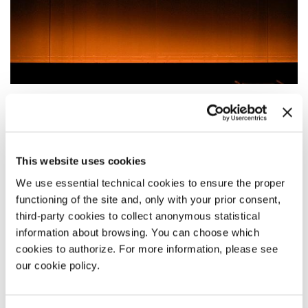
19:00
OHT [OFFICE FOR A HUMAN THEATRE] - UN
TEATRO È UN TEATRO È UN TEATRO È UN
This website uses cookies
TEATRO
We use essential technical cookies to ensure the proper
Una prima assoluta che nel titolo parafrasa Gertrude Stein, per uno
functioning of the site and, only with your prior consent,
spettacolo in cui ogni elemento scenico diventa una voce da
ascoltare in purezza.
third-party cookies to collect anonymous statistical
information about browsing. You can choose which
LEGGI TUTTO
cookies to authorize. For more information, please see
TEATRO
our cookie policy.
TEATRO GOLDONI
INGRESSO CON BIGLIETTO