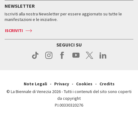
Storia
FAQ
NEWSLETTER
Come raggiungerci
Orari e sedi
Servizi al pubblico
Iscriviti alla nostra Newsletter per essere aggiornato su tutte le
Contatti
Biglietti
Orari e sedi
Come raggiungerci
manifestazioni e le iniziative.
Press
Servizi al pubblico
News
Contatti
ISCRIVITI
Come raggiungerci
Servizi al pubblico
Press
Contatti
Come raggiungerci
SEGUICI SU
Press
Contatti
Press
Note Legali
Privacy
Cookies
Credits
© La Biennale di Venezia 2026 - Tutti i contenuti del sito sono coperti
da copyright
P.I.00330320276