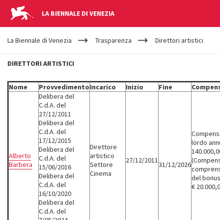
LA BIENNALE DI VENEZIA
YOUR
Salta al contenuto principale
ARE
La Biennale di Venezia
Trasparenza
Direttori artistici
HERE
DIRETTORI
DIRETTORI ARTISTICI
ARTISTICI
Nome
Provvedimento
Incarico
Inizio
Fine
Compen
Delibera del
C.d.A. del
27/12/2011
Delibera del
C.d.A. del
Compens
17/12/2015
lordo ann
Direttore
Delibera del
140.000,0
Alberto
artistico
C.d.A. del
27/12/2011
(Compen
Barbera
Settore
31/12/2026
15/06/2016
comprens
Cinema
Delibera del
del bonus
C.d.A. del
€ 20.000,
16/10/2020
Delibera del
C.d.A. del