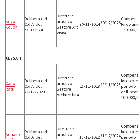
Direttore
Delibera del
Compens
Koyo
artistico
30/12/2026
C.d.A. del
30/11/2024
lordo ann
Kouoh
Settore Arti
5/11/2024
120.000,0
visive
CESSATI
Compens
Direttore
Delibera del
lordo per 
Carlo
artistico
23/11/2025
C.d.A. del
21/12/2023
periodo
Ratti
Settore
21/12/2023
dell'incar
Architettura
100.000,0
Compens
Direttore
Delibera del
lordo per 
Adriano
artistico
31/12/2024
C.d.A. del
15/12/2022
periodo