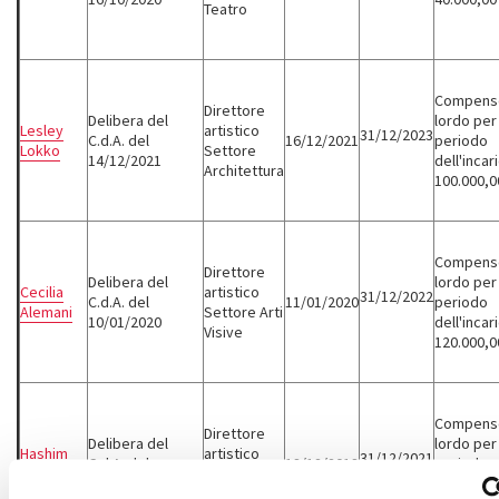
Teatro
Compens
Direttore
Delibera del
lordo per 
Lesley
artistico
31/12/2023
C.d.A. del
16/12/2021
periodo
Lokko
Settore
14/12/2021
dell'incar
Architettura
100.000,0
Compens
Direttore
Delibera del
lordo per 
Cecilia
artistico
31/12/2022
C.d.A. del
11/01/2020
periodo
Alemani
Settore Arti
10/01/2020
dell'incar
Visive
120.000,0
Compens
Direttore
Delibera del
lordo per 
Hashim
artistico
31/12/2021
C.d.A. del
18/12/2018
periodo
Sarkis
Settore
18/12/2018
dell'incar
Architettura