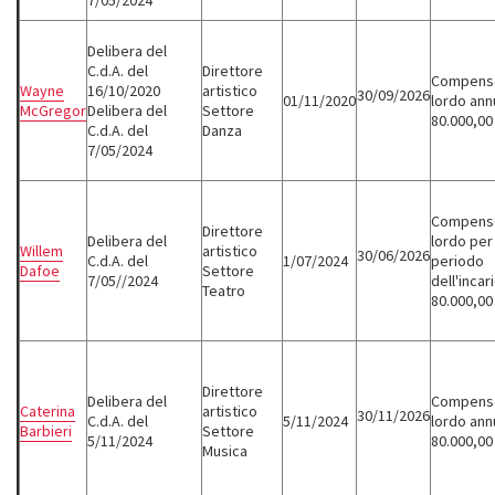
7/05/2024
Delibera del
C.d.A. del
Direttore
Compens
Wayne
16/10/2020
artistico
30/09/2026
01/11/2020
lordo ann
McGregor
Delibera del
Settore
80.000,00
C.d.A. del
Danza
7/05/2024
Compens
Direttore
Delibera del
lordo per 
Willem
artistico
30/06/2026
C.d.A. del
1/07/2024
periodo
Dafoe
Settore
7/05//2024
dell'incar
Teatro
80.000,00
Direttore
Delibera del
Compens
Caterina
artistico
30/11/2026
C.d.A. del
5/11/2024
lordo ann
Barbieri
Settore
5/11/2024
80.000,00
Musica