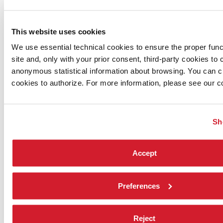
100.000,0
Delibera del
This website uses cookies
C.d.A. del
31/01/2012
We use essential technical cookies to ensure the proper funct
Delibera del
site and, only with your prior consent, third-party cookies to c
C.d.A. del
Direttore
Compens
Ivan
17/12/2015
artistico
anonymous statistical information about browsing. You can 
31/12/2020
01/02/2012
lordo ann
Fedele
Delibera del
Settore
cookies to authorize. For more information, please see our co
80.000,00
C.d.A. del
Musica
04/11/2016
Delibera del
C.d.A. del
Sh
10/01/2020
Direttore
Accept
Delibera del
Compens
Marie
artistico
31/10/2020
C.d.A. del
15/07/2016
lordo ann
Chouinard
Settore
15/06/2016
80.000,00
Danza
Preferences
Reject