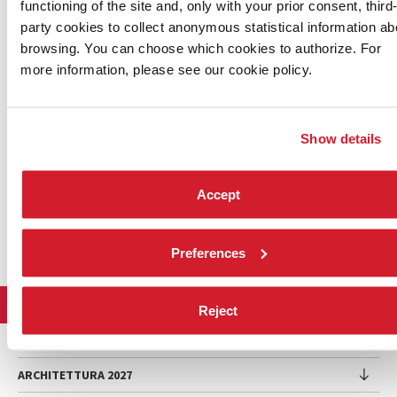
functioning of the site and, only with your prior consent, third
breach.
party cookies to collect anonymous statistical information ab
Comunicazioni a
browsing. You can choose which cookies to authorize. For
mezzo e-mail del
15/09/2025
more information, please see our cookie policy.
Show details
Accept
Preferences
LA BIENNALE DI VENEZIA
Reject
L'Istituzione
ARTE 2026
Cariche istituzionali
ARCHITETTURA 2027
Esposizione
Storia