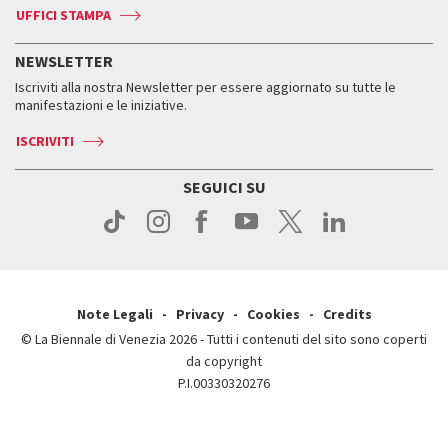
Accrediti
Edizioni passate
UFFICI STAMPA
ASAC DATI
Press
Accrediti
Press
Servizi al pubblico
Storia
FAQ
NEWSLETTER
Come raggiungerci
Orari e sedi
Servizi al pubblico
Iscriviti alla nostra Newsletter per essere aggiornato su tutte le
Contatti
Biglietti
Orari e sedi
Come raggiungerci
manifestazioni e le iniziative.
Press
Servizi al pubblico
News
Contatti
ISCRIVITI
Come raggiungerci
Servizi al pubblico
Press
Contatti
Come raggiungerci
SEGUICI SU
Press
Contatti
Press
Note Legali
Privacy
Cookies
Credits
© La Biennale di Venezia 2026 - Tutti i contenuti del sito sono coperti
da copyright
P.I.00330320276