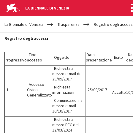
LA BIENNALE DI VENEZIA
YOUR
Salta al contenuto principale
ARE
La Biennale di Venezia
Trasparenza
Registro degli access
HERE
REGISTRO
Registro degli accessi
DEGLI
Tipo
Data
Da
Oggetto
Esito
Progressivo
accesso
presentazione
dec
ACCESSI
Richiesta a
mezzo e-mail del
25/09/2017
Accesso
Richiesta
1
Civico
25/09/2017
informazioni
Accolto
10/
Generalizzato
Comunicazioni a
mezzo e-mail
10/10/2017
Richiesta a
mezzo PEC del
12/03/2024