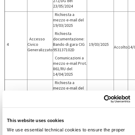
272/DG del
23/05/2024
Richiesta a
mezzo e-mail del
19/03/2025
Richiesta
Accesso
documentazione:
4
Civico
Bando di gara CIG
19/03/2025
Accolto
14/
Generalizzato
953137102D
Comunicazioni a
mezzo e-mail Prot.
861/RU del
14/04/2025
Richiesta a
mezzo e-mail del
13/08/2025
Richiesta
documentazione:
Comunicazione dal
Accesso
Garante di
This website uses cookies
5
Civico
13/08/2025
conferma
Accolto
15/
Generalizzato
dell’avvenuta
We use essential technical cookies to ensure the proper
notifica del data