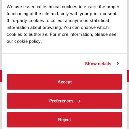
We use essential technical cookies to ensure the proper
functioning of the site and, only with your prior consent,
Dichiarazioni reddituali e patrimoniali ai sensi dell’art. 14, c 1, lett. F)
third-party cookies to collect anonymous statistical
del d.lgs. n. 33/2013 del coniuge non separato e dei parenti entro il 2°
grado
information about browsing. You can choose which
Consulta la documentazione
cookies to authorize. For more information, please see
our cookie policy.
Dichiarazione concernente le spese sostenute e le obbligazioni
assunte per la propaganda elettorale
Non si applica
Show details
LA BIENNALE DI VENEZIA
Accept
L'Istituzione
ARTE 2026
Cariche istituzionali
ARCHITETTURA 2027
Esposizione
Preferences
Storia
Direttrice
Luoghi
CINEMA 2026
Mostra
Intervento di Pietrangelo Buttafuoco
Sponsorship
Biennale College Architettura
Reject
DANZA 2026
Intervento di Koyo Kouoh / La squadra di Koyo Kouoh
Mostra
Bacheca Biennale
Partecipazioni Nazionali (procedura)