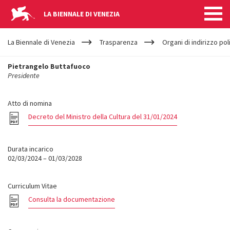
LA BIENNALE DI VENEZIA
YOUR
Salta al contenuto principale
ARE
La Biennale di Venezia
Trasparenza
Organi di indirizzo po
HERE
CONSIGLIO
Pietrangelo Buttafuoco
Presidente
DI
Atto di nomina
AMMINISTRAZIO
Decreto del Ministro della Cultura del 31/01/2024
-
Durata incarico
02/03/2024 – 01/03/2028
PIETRANGELO
Curriculum Vitae
BUTTAFUOCO
Consulta la documentazione