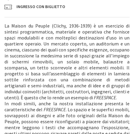
INGRESSO CON BIGLIETTO
La Maison du Peuple (Clichy, 1936-1939) è un esercizio di
sintesi programmatica, materiale e operativa che fornisce
spazi modulabili e con molteplici destinazioni d’uso in un
quartiere operaio. Un mercato coperto, un auditorium e un
cinema, ciascuno dei quali con specifiche esigenze, occupano
in successione la medesima serie di spazi grazie all’impiego
di schermi rimovibili, un solaio mobile, balaustre a
scomparsa, un tetto scorrevole e altri elementi mobili. Il
progetto si basa sull’assemblaggio di elementi in lamiera
sottile rinforzata con una combinazione di metodi
artigianali e semi-industriali, ma anche di idee e di gruppi di
individui coinvolti (architetti, costruttori, ingegneri, clienti e
utenti). È questo che lo rende un esempio di
FREESPACE
.
In modi simili, anche la nostra installazione presenta le
caratteristiche del
FREESPACE
. Lo spazio e le superfici mobili,
sovrapposti ai disegni e alle foto originali della Maison du
Peuple, possono essere riconfigurati a piacere dai visitatori;
mentre leggono i testi che accompagnano l’esposizione,
questi ultimi possono ricavare pareti dalle porte e sedute dai