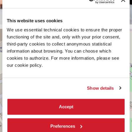
This website uses cookies
We use essential technical cookies to ensure the proper
PADIGLIONE
+
functioning of the site and, only with your prior consent,
CENTRALE
third-party cookies to collect anonymous statistical
−
Vedi
information about browsing. You can choose which
su
Google
cookies to authorize. For more information, please see
Maps
our cookie policy.
Show details
Accept
Preferences