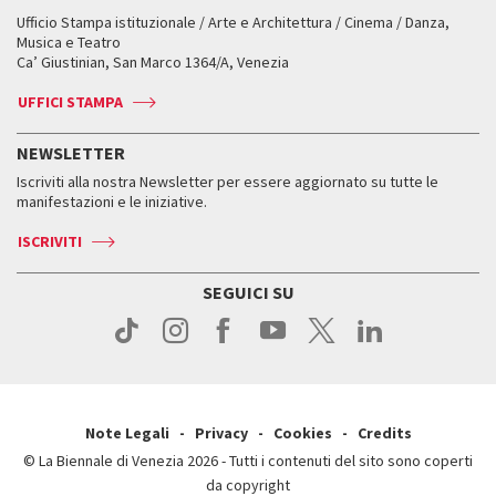
Workshop di critica teatrale
Ufficio Stampa istituzionale / Arte e Architettura / Cinema / Danza,
Fondi e Collezioni
Servizi al pubblico
Servizi al pubblico
Orari e sedi
Leone d’oro alla carriera
Musica e Teatro
Biennale College ASAC
Come raggiungerci
Orari e sedi
Come raggiungerci
Ca’ Giustinian, San Marco 1364/A, Venezia
Biglietti
Leone d’argento
Biennale Channel
Contatti
Biglietti
Contatti
Accrediti
Edizioni passate
UFFICI STAMPA
ASAC DATI
Press
Accrediti
Press
Servizi al pubblico
Storia
FAQ
NEWSLETTER
Come raggiungerci
Orari e sedi
Servizi al pubblico
Iscriviti alla nostra Newsletter per essere aggiornato su tutte le
Contatti
Biglietti
Orari e sedi
Come raggiungerci
manifestazioni e le iniziative.
Press
Servizi al pubblico
News
Contatti
ISCRIVITI
Come raggiungerci
Servizi al pubblico
Press
Contatti
Come raggiungerci
SEGUICI SU
Press
Contatti
Press
Note Legali
Privacy
Cookies
Credits
© La Biennale di Venezia 2026 - Tutti i contenuti del sito sono coperti
da copyright