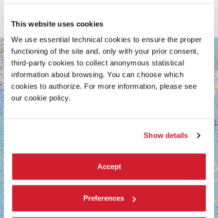
decisivo in cui la gestione e il valore simbolico dell’acqua sono
essenziali per la vita. Ora è il momento di unirci per preservare e
proteggere questa preziosa risorsa.
This website uses cookies
We use essential technical cookies to ensure the proper
GIARDINI
+
functioning of the site and, only with your prior consent,
Vedi
third-party cookies to collect anonymous statistical
−
su
information about browsing. You can choose which
Google
Maps
cookies to authorize. For more information, please see
our cookie policy.
Show details
Accept
Preferences