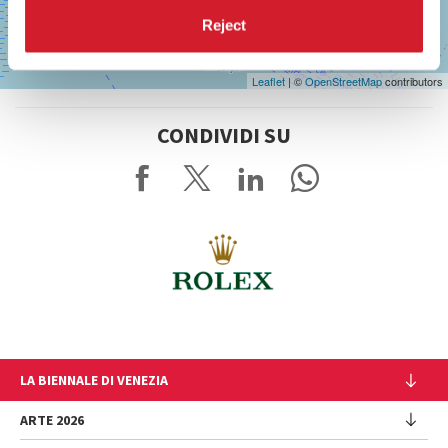
Reject
Leaflet
| ©
OpenStreetMap
contributors
CONDIVIDI SU
LA BIENNALE DI VENEZIA
L'Istituzione
ARTE 2026
Cariche istituzionali