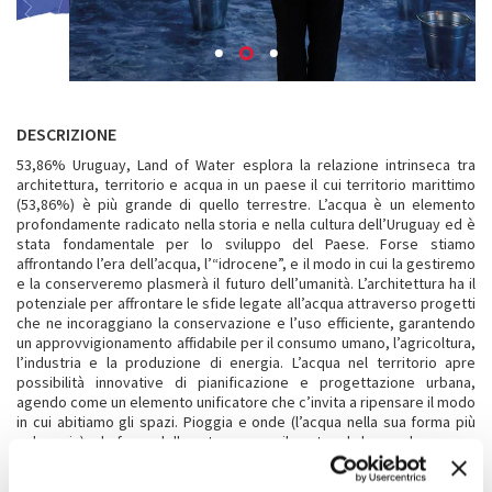
DESCRIZIONE
53,86% Uruguay, Land of Water esplora la relazione intrinseca tra
architettura, territorio e acqua in un paese il cui territorio marittimo
(53,86%) è più grande di quello terrestre. L’acqua è un elemento
profondamente radicato nella storia e nella cultura dell’Uruguay ed è
stata fondamentale per lo sviluppo del Paese. Forse stiamo
affrontando l’era dell’acqua, l’“idrocene”, e il modo in cui la gestiremo
e la conserveremo plasmerà il futuro dell’umanità. L’architettura ha il
potenziale per affrontare le sfide legate all’acqua attraverso progetti
che ne incoraggiano la conservazione e l’uso efficiente, garantendo
un approvvigionamento affidabile per il consumo umano, l’agricoltura,
l’industria e la produzione di energia. L’acqua nel territorio apre
possibilità innovative di pianificazione e progettazione urbana,
agendo come un elemento unificatore che c’invita a ripensare il modo
in cui abitiamo gli spazi. Pioggia e onde (l’acqua nella sua forma più
selvaggia) e le forze della natura, come il vento e la luce solare, sono
alcuni dei pochi modi in cui sperimentiamo ancora la potenza del
mondo naturale nelle nostre città. Siamo arrivati a un momento