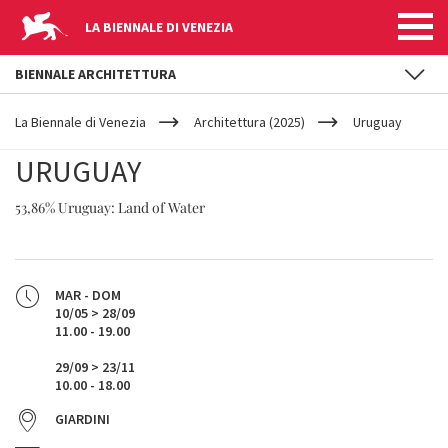
LA BIENNALE DI VENEZIA
BIENNALE ARCHITETTURA
YOUR
Salta al contenuto principale
ARE
La Biennale di Venezia
Architettura (2025)
Uruguay
HERE
URUGUAY
53,86% Uruguay: Land of Water
MAR - DOM
10/05 > 28/09
11.00 - 19.00
29/09 > 23/11
10.00 - 18.00
GIARDINI