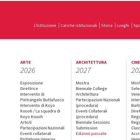
L'Istituzione
Cariche istituzionali
Storia
Luoghi
Spo
ARTE
ARCHITETTURA
CIN
2026
2027
20
Esposizione
Mostra
Mos
Direttrice
Biennale College
Sele
Intervento di
Architettura
Veni
Pietrangelo Buttafuoco
Partecipazioni Nazionali
Inte
Intervento di Koyo
(procedura)
Barb
Kouoh / La squadra di
Eventi Collaterali
Dire
Koyo Kouoh
(procedura)
Reg
Artisti
Biennale Sessions
Rego
Partecipazioni Nazionali
Submission
Clas
Eventi collaterali
Edizioni passate
Accr
Padiglione Venezia
Veni