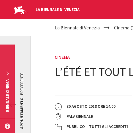
LA BIENNALE DI VENEZIA
YOUR
Salta al contenuto principale
La Biennale di Venezia
Cinema (
ARE
HERE
CINEMA
L’ÉTÉ ET TOUT 
PRECEDENTE
BIENNALE CINEMA
APPUNTAMENTO
30 AGOSTO 2018
ORE
14:00
PALABIENNALE
PUBBLICO – TUTTI GLI ACCREDITI