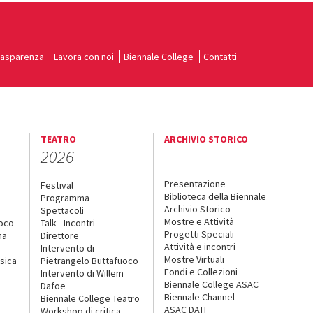
rasparenza
Lavora con noi
Biennale College
Contatti
TEATRO
ARCHIVIO STORICO
2026
Presentazione
Festival
Biblioteca della Biennale
Programma
Archivio Storico
Spettacoli
Mostre e Attività
uoco
Talk - Incontri
Progetti Speciali
na
Direttore
Attività e incontri
Intervento di
Mostre Virtuali
sica
Pietrangelo Buttafuoco
Fondi e Collezioni
Intervento di Willem
Biennale College ASAC
Dafoe
Biennale Channel
Biennale College Teatro
ASAC DATI
Workshop di critica