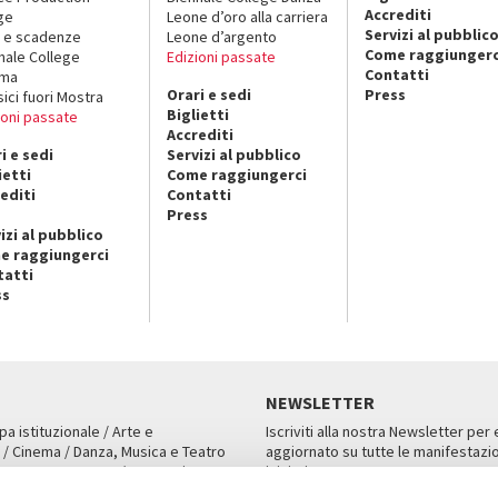
Accrediti
ge
Leone d’oro alla carriera
Servizi al pubblic
 e scadenze
Leone d’argento
Come raggiungerc
nale College
Edizioni passate
Contatti
ema
Orari e sedi
Press
sici fuori Mostra
Biglietti
ioni passate
Accrediti
i e sedi
Servizi al pubblico
ietti
Come raggiungerci
editi
Contatti
Press
izi al pubblico
e raggiungerci
tatti
ss
NEWSLETTER
pa istituzionale / Arte e
Iscriviti alla nostra Newsletter per
 / Cinema / Danza, Musica e Teatro
aggiornato su tutte le manifestazio
an, San Marco 1364/A, Venezia
iniziative.