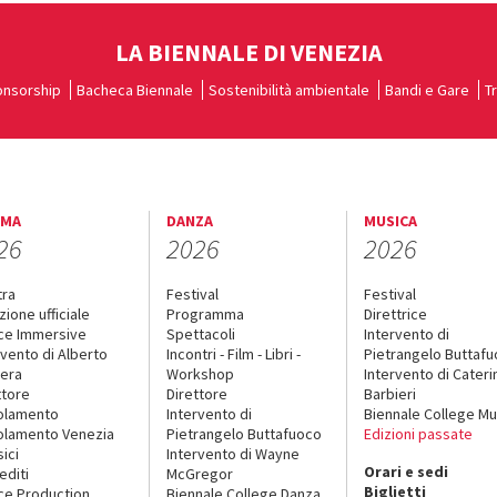
LA BIENNALE DI VENEZIA
nsorship
Bacheca Biennale
Sostenibilità ambientale
Bandi e Gare
T
EMA
DANZA
MUSICA
26
2026
2026
tra
Festival
Festival
zione ufficiale
Programma
Direttrice
ce Immersive
Spettacoli
Intervento di
rvento di Alberto
Incontri - Film - Libri -
Pietrangelo Buttaf
era
Workshop
Intervento di Cateri
ttore
Direttore
Barbieri
olamento
Intervento di
Biennale College Mu
lamento Venezia
Pietrangelo Buttafuoco
Edizioni passate
sici
Intervento di Wayne
Orari e sedi
editi
McGregor
Biglietti
ce Production
Biennale College Danza