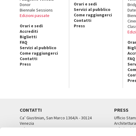
Orari e sedi
Donor
Brid
Servizi al pubblico
Biennale Sessions
Date
Come raggiungerci
Edizioni passate
Bien
Contatti
Cin
Orari e sedi
Press
Clas
Accrediti
Ediz
Biglietti
FAQ
Orar
Servizi al pubblico
Bigl
Come raggiungerci
Accr
Contatti
FAQ
Press
Serv
Com
Con
Pre
CONTATTI
PRESS
Ca’ Giustinian, San Marco 1364/A - 30124
Ufficio Stam
Venezia
Architettura
Tel. 041 5218711
Ca’ Giustini
email info@labiennale.org