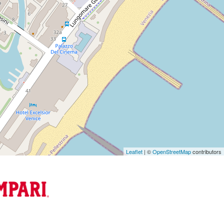
Leaflet
| ©
OpenStreetMap
contributors