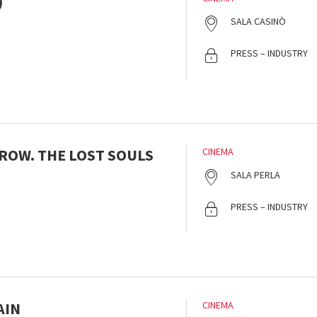
)
SALA CASINÒ
PRESS – INDUSTRY
RROW. THE LOST SOULS
CINEMA
SALA PERLA
PRESS – INDUSTRY
AIN
CINEMA