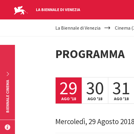
LA BIENNALE DI VENEZIA
YOUR
Salta al contenuto principale
La Biennale di Venezia
Cinema (
ARE
HERE
PROGRAMMA
29
30
31
BIENNALE CINEMA
AGO '18
AGO '18
AGO '18
Mercoledì, 29 Agosto 201
INVIA