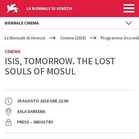
LA BIENNALE DI VENEZIA
BIENNALE CINEMA
YOUR
Salta al contenuto principale
ARE
La Biennale di Venezia
Cinema (2018)
Programma (Accredit
HERE
CINEMA
ISIS, TOMORROW. THE LOST
SOULS OF MOSUL
29 AGOSTO 2018
ORE
22:00
SALA DARSENA
PRESS – INDUSTRY