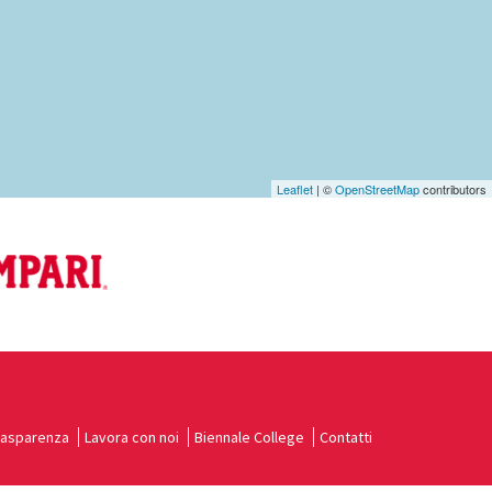
Leaflet
| ©
OpenStreetMap
contributors
rasparenza
Lavora con noi
Biennale College
Contatti