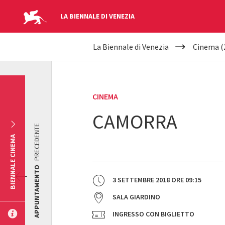
LA BIENNALE DI VENEZIA
YOUR
Salta al contenuto principale
La Biennale di Venezia
Cinema (
ARE
HERE
CINEMA
CAMORRA
PRECEDENTE
BIENNALE CINEMA
APPUNTAMENTO
3 SETTEMBRE 2018
ORE
09:15
SALA GIARDINO
INGRESSO CON BIGLIETTO