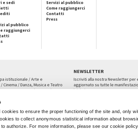
i e sedi
Servizi al pubblico
ietti
Come raggiungerci
editi
Contatti
Press
izi al pubblico
e raggiungerci
tatti
ss
NEWSLETTER
pa istituzionale / Arte e
Iscriviti alla nostra Newsletter per
 / Cinema / Danza, Musica e Teatro
aggiornato su tutte le manifestazio
an, San Marco 1364/A, Venezia
iniziative.
AMPA
ISCRIVITI
s
cookies to ensure the proper functioning of the site and, only wi
 cookies to collect anonymous statistical information about brows
o authorize. For more information, please see our cookie policy
Note Legali
Privacy
Cookies
Credits