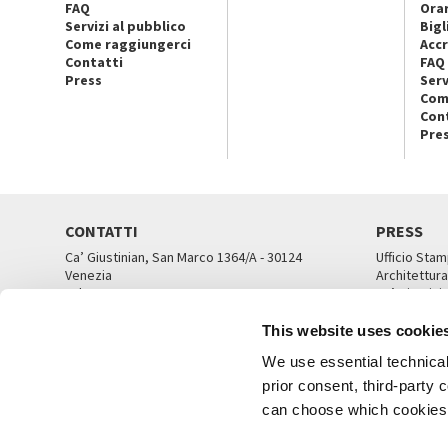
FAQ
Orar
Servizi al pubblico
Bigl
Come raggiungerci
Accr
Contatti
FAQ
Press
Serv
Com
Con
Pre
CONTATTI
PRESS
Ca’ Giustinian, San Marco 1364/A - 30124
Ufficio Stam
Venezia
Architettura
Tel. 041 5218711
Ca’ Giustini
email info@labiennale.org
UFFICI ST
This website uses cookie
TUTTI I CONTATTI
We use essential technical 
prior consent, third-party
can choose which cookies t