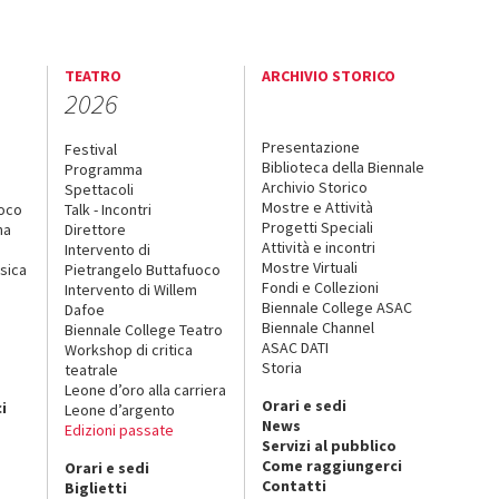
TEATRO
ARCHIVIO STORICO
2026
Presentazione
Festival
Biblioteca della Biennale
Programma
Archivio Storico
Spettacoli
Mostre e Attività
uoco
Talk - Incontri
Progetti Speciali
na
Direttore
Attività e incontri
Intervento di
Mostre Virtuali
sica
Pietrangelo Buttafuoco
Fondi e Collezioni
Intervento di Willem
Biennale College ASAC
Dafoe
Biennale Channel
Biennale College Teatro
ASAC DATI
Workshop di critica
Storia
teatrale
o
Leone d’oro alla carriera
Orari e sedi
i
Leone d’argento
News
Edizioni passate
Servizi al pubblico
Come raggiungerci
Orari e sedi
Contatti
Biglietti