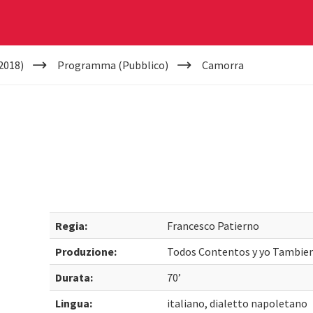
2018)
Programma (Pubblico)
Camorra
Regia:
Francesco Patierno
Produzione:
Todos Contentos y yo Tambien
Durata:
70’
Lingua:
italiano, dialetto napoletano