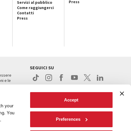
Press
Servizi al pubblico
Come raggiungerci
Contatti
Press
SEGUICI SU
 essere
ni e le
Accept
th your
ing. You
Preferences
.