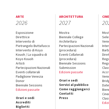
ARTE
ARCHITETTURA
CIN
2026
2027
20
Esposizione
Mostra
Mos
Direttrice
Biennale College
Sele
Intervento di
Architettura
Veni
Pietrangelo Buttafuoco
Partecipazioni Nazionali
Inte
Intervento di Koyo
(procedura)
Barb
Kouoh / La squadra di
Eventi Collaterali
Dire
Koyo Kouoh
(procedura)
Reg
Artisti
Biennale Sessions
Rego
Partecipazioni Nazionali
Submission
Clas
Eventi collaterali
Edizioni passate
Accr
Padiglione Venezia
Veni
Orari e sedi
Donor
Brid
Servizi al pubblico
Biennale Sessions
Date
Come raggiungerci
Edizioni passate
Bien
Contatti
Cin
Orari e sedi
Press
Clas
Accrediti
Ediz
Biglietti