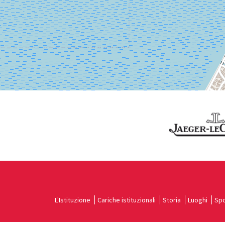
Vedi
su
Google
Maps
L'Istituzione
Cariche istituzionali
Storia
Luoghi
Spo