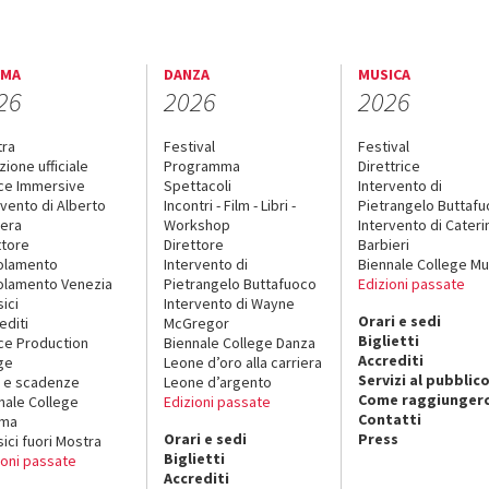
EMA
DANZA
MUSICA
26
2026
2026
tra
Festival
Festival
zione ufficiale
Programma
Direttrice
ce Immersive
Spettacoli
Intervento di
rvento di Alberto
Incontri - Film - Libri -
Pietrangelo Buttaf
era
Workshop
Intervento di Cateri
ttore
Direttore
Barbieri
olamento
Intervento di
Biennale College Mu
lamento Venezia
Pietrangelo Buttafuoco
Edizioni passate
sici
Intervento di Wayne
Orari e sedi
editi
McGregor
Biglietti
ce Production
Biennale College Danza
Accrediti
ge
Leone d’oro alla carriera
Servizi al pubblic
 e scadenze
Leone d’argento
Come raggiungerc
nale College
Edizioni passate
Contatti
ema
Orari e sedi
Press
sici fuori Mostra
Biglietti
ioni passate
Accrediti