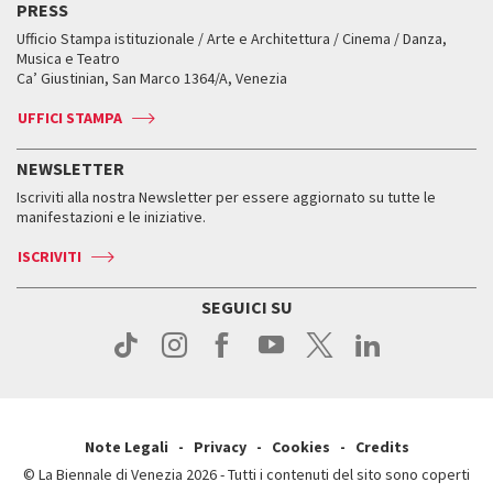
PRESS
Mostre Virtuali
FAQ
Edizioni passate
Accrediti
Workshop di critica teatrale
Ufficio Stampa istituzionale / Arte e Architettura / Cinema / Danza,
Fondi e Collezioni
Servizi al pubblico
Servizi al pubblico
Orari e sedi
Leone d’oro alla carriera
Musica e Teatro
Biennale College ASAC
Come raggiungerci
Orari e sedi
Come raggiungerci
Ca’ Giustinian, San Marco 1364/A, Venezia
Biglietti
Leone d’argento
Biennale Channel
Contatti
Biglietti
Contatti
Accrediti
Edizioni passate
UFFICI STAMPA
ASAC DATI
Press
Accrediti
Press
Servizi al pubblico
Storia
FAQ
NEWSLETTER
Come raggiungerci
Orari e sedi
Servizi al pubblico
Iscriviti alla nostra Newsletter per essere aggiornato su tutte le
Contatti
Biglietti
Orari e sedi
Come raggiungerci
manifestazioni e le iniziative.
Press
Servizi al pubblico
News
Contatti
ISCRIVITI
Come raggiungerci
Servizi al pubblico
Press
Contatti
Come raggiungerci
SEGUICI SU
Press
Contatti
Press
Note Legali
Privacy
Cookies
Credits
© La Biennale di Venezia 2026 - Tutti i contenuti del sito sono coperti