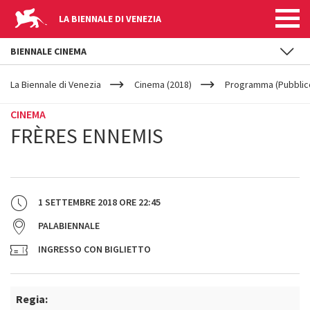
LA BIENNALE DI VENEZIA
BIENNALE CINEMA
YOUR
Salta al contenuto principale
ARE
La Biennale di Venezia
Cinema (2018)
Programma (Pubblic
HERE
CINEMA
FRÈRES ENNEMIS
1 SETTEMBRE 2018
ORE
22:45
PALABIENNALE
INGRESSO CON BIGLIETTO
Regia: