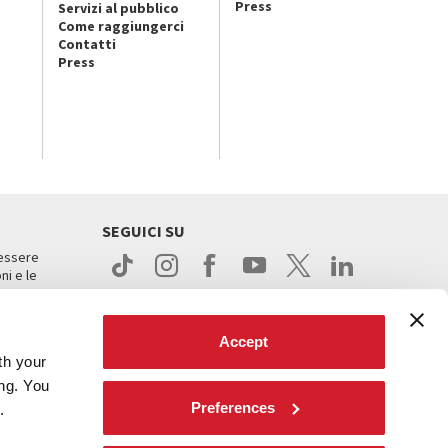
Press
Servizi al pubblico
Come raggiungerci
Contatti
Press
SEGUICI SU
 essere
ni e le
Accept
th your
ing. You
Preferences
.