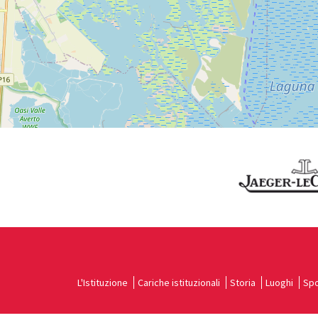
Vedi
su
Google
Maps
L'Istituzione
Cariche istituzionali
Storia
Luoghi
Spo