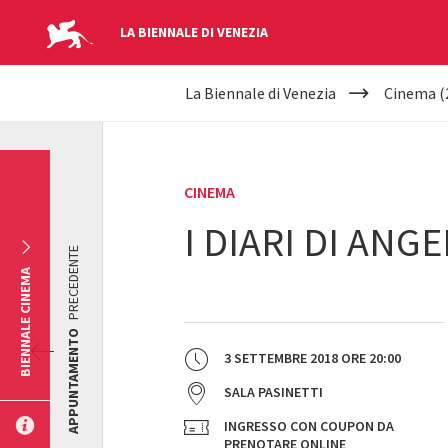
LA BIENNALE DI VENEZIA
YOUR
Salta al contenuto principale
La Biennale di Venezia
Cinema (
ARE
HERE
CINEMA
I DIARI DI ANG
PRECEDENTE
BIENNALE CINEMA
APPUNTAMENTO
3 SETTEMBRE 2018
ORE
20:00
SALA PASINETTI
INGRESSO CON COUPON DA
PRENOTARE ONLINE