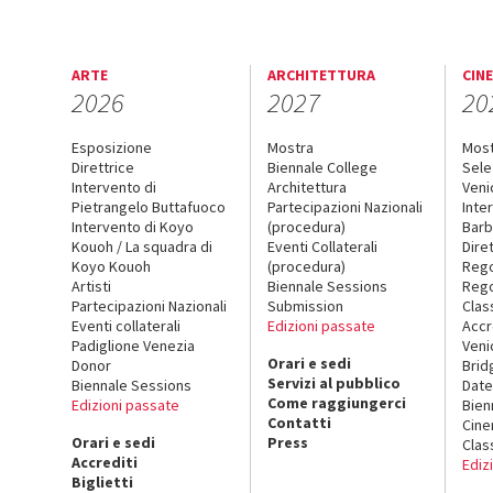
ARTE
ARCHITETTURA
CIN
2026
2027
20
Esposizione
Mostra
Mos
Direttrice
Biennale College
Sele
Intervento di
Architettura
Veni
Pietrangelo Buttafuoco
Partecipazioni Nazionali
Inte
Intervento di Koyo
(procedura)
Barb
Kouoh / La squadra di
Eventi Collaterali
Dire
Koyo Kouoh
(procedura)
Reg
Artisti
Biennale Sessions
Rego
Partecipazioni Nazionali
Submission
Clas
Eventi collaterali
Edizioni passate
Accr
Padiglione Venezia
Veni
Orari e sedi
Donor
Brid
Servizi al pubblico
Biennale Sessions
Date
Come raggiungerci
Edizioni passate
Bien
Contatti
Cin
Orari e sedi
Press
Clas
Accrediti
Ediz
Biglietti