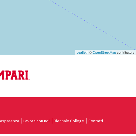
Leaflet
| ©
OpenStreetMap
contributors
rasparenza
Lavora con noi
Biennale College
Contatti