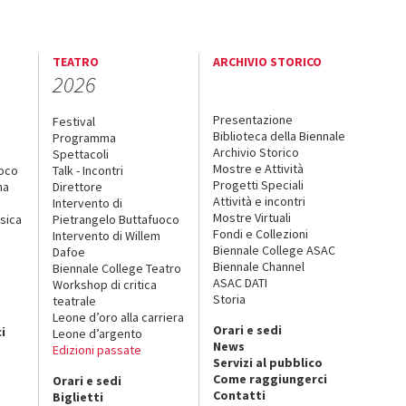
TEATRO
ARCHIVIO STORICO
2026
Presentazione
Festival
Biblioteca della Biennale
Programma
Archivio Storico
Spettacoli
Mostre e Attività
uoco
Talk - Incontri
Progetti Speciali
na
Direttore
Attività e incontri
Intervento di
Mostre Virtuali
sica
Pietrangelo Buttafuoco
Fondi e Collezioni
Intervento di Willem
Biennale College ASAC
Dafoe
Biennale Channel
Biennale College Teatro
ASAC DATI
Workshop di critica
Storia
teatrale
o
Leone d’oro alla carriera
Orari e sedi
i
Leone d’argento
News
Edizioni passate
Servizi al pubblico
Come raggiungerci
Orari e sedi
Contatti
Biglietti