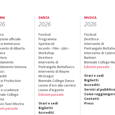
EMA
DANZA
MUSICA
26
2026
2026
tra
Festival
Festival
zione ufficiale
Programma
Direttrice
ce Immersive
Spettacoli
Intervento di
rvento di Alberto
Incontri - Film - Libri -
Pietrangelo Buttaf
era
Workshop
Intervento di Cateri
ttore
Direttore
Barbieri
olamento
Intervento di
Biennale College Mu
lamento Venezia
Pietrangelo Buttafuoco
Edizioni passate
sici
Intervento di Wayne
Orari e sedi
editi
McGregor
Biglietti
ce Production
Biennale College Danza
Accrediti
ge
Leone d’oro alla carriera
Servizi al pubblic
 e scadenze
Leone d’argento
Come raggiungerc
nale College
Edizioni passate
Contatti
ema
Orari e sedi
Press
sici fuori Mostra
Biglietti
ioni passate
Accrediti