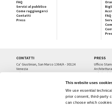
FAQ
Orar
Servizi al pubblico
Bigl
Come raggiungerci
Accr
Contatti
FAQ
Press
Serv
Com
Con
Pre
CONTATTI
PRESS
Ca’ Giustinian, San Marco 1364/A - 30124
Ufficio Stam
Venezia
Architettura
Tel. 041 5218711
Ca’ Giustini
email info@labiennale.org
UFFICI ST
This website uses cookie
TUTTI I CONTATTI
We use essential technical 
prior consent, third-party
can choose which cookies t