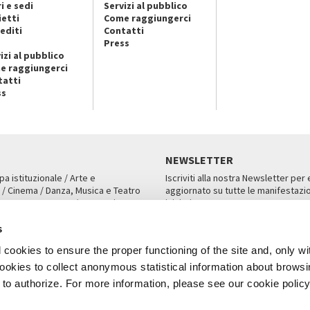
i e sedi
Servizi al pubblico
ietti
Come raggiungerci
editi
Contatti
Press
izi al pubblico
e raggiungerci
tatti
ss
NEWSLETTER
pa istituzionale / Arte e
Iscriviti alla nostra Newsletter per
 / Cinema / Danza, Musica e Teatro
aggiornato su tutte le manifestazio
an, San Marco 1364/A, Venezia
iniziative.
AMPA
ISCRIVITI
s
cookies to ensure the proper functioning of the site and, only wi
 cookies to collect anonymous statistical information about brows
o authorize. For more information, please see our cookie policy
Note Legali
Privacy
Cookies
Credits