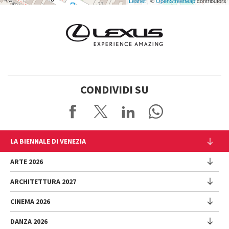
Leaflet
| ©
OpenStreetMap
contributors
CONDIVIDI SU
LA BIENNALE DI VENEZIA
L'Istituzione
ARTE 2026
Cariche istituzionali
ARCHITETTURA 2027
Esposizione
Storia
Direttrice
Luoghi
CINEMA 2026
Mostra
Intervento di Pietrangelo Buttafuoco
Sponsorship
Biennale College Architettura
DANZA 2026
Intervento di Koyo Kouoh / La squadra di Koyo Kouoh
Mostra
Bacheca Biennale