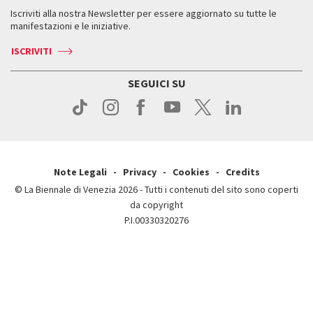
Servizi al pubblico
Iscriviti alla nostra Newsletter per essere aggiornato su tutte le
Contatti
Biglietti
Orari e sedi
Come raggiungerci
manifestazioni e le iniziative.
Press
Servizi al pubblico
News
Contatti
ISCRIVITI
Come raggiungerci
Servizi al pubblico
Press
Contatti
Come raggiungerci
SEGUICI SU
Press
Contatti
Press
Note Legali
Privacy
Cookies
Credits
© La Biennale di Venezia 2026 - Tutti i contenuti del sito sono coperti
da copyright
P.I.00330320276