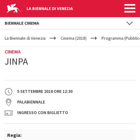
LA BIENNALE DI VENEZIA
BIENNALE CINEMA
YOUR
Salta al contenuto principale
ARE
La Biennale di Venezia
Cinema (2018)
Programma (Pubblic
HERE
CINEMA
JINPA
5 SETTEMBRE 2018
ORE
12:30
PALABIENNALE
INGRESSO CON BIGLIETTO
Regia: