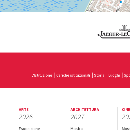
L'Istituzione
Cariche istituzionali
Storia
Luoghi
Spo
ARTE
ARCHITETTURA
CIN
2026
2027
20
Esposizione
Mostra
Mos