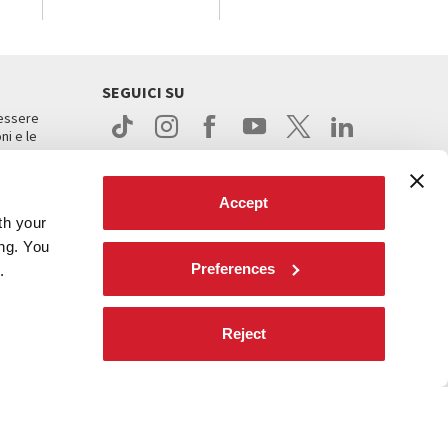
SEGUICI SU
 essere
ni e le
Accept
th your
ing. You
Preferences
.
ight
Reject