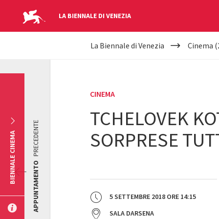
LA BIENNALE DI VENEZIA
YOUR
Salta al contenuto principale
La Biennale di Venezia
Cinema (
ARE
HERE
CINEMA
TCHELOVEK KOT
PRECEDENTE
SORPRESE TUTT
BIENNALE CINEMA
APPUNTAMENTO
5 SETTEMBRE 2018
ORE
14:15
SALA DARSENA