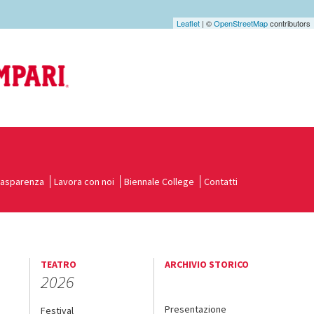
Leaflet
| ©
OpenStreetMap
contributors
rasparenza
Lavora con noi
Biennale College
Contatti
TEATRO
ARCHIVIO STORICO
2026
Presentazione
Festival