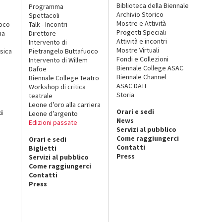
Biblioteca della Biennale
Programma
Archivio Storico
Spettacoli
Mostre e Attività
uoco
Talk - Incontri
Progetti Speciali
na
Direttore
Attività e incontri
Intervento di
Mostre Virtuali
sica
Pietrangelo Buttafuoco
Fondi e Collezioni
Intervento di Willem
Biennale College ASAC
Dafoe
Biennale Channel
Biennale College Teatro
ASAC DATI
Workshop di critica
Storia
teatrale
o
Leone d’oro alla carriera
Orari e sedi
i
Leone d’argento
News
Edizioni passate
Servizi al pubblico
Come raggiungerci
Orari e sedi
Contatti
Biglietti
Press
Servizi al pubblico
Come raggiungerci
Contatti
Press