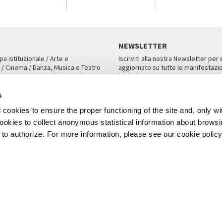
NEWSLETTER
pa istituzionale / Arte e
Iscriviti alla nostra Newsletter per
 / Cinema / Danza, Musica e Teatro
aggiornato su tutte le manifestazio
an, San Marco 1364/A, Venezia
iniziative.
AMPA
ISCRIVITI
s
cookies to ensure the proper functioning of the site and, only wi
 cookies to collect anonymous statistical information about brows
o authorize. For more information, please see our cookie policy
Note Legali
Privacy
Cookies
Credits
a Biennale di Venezia 2026 - Tutti i contenuti del sito sono coperti da copyr
P.I.00330320276