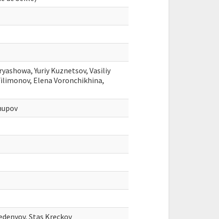
yashowa, Yuriy Kuznetsov, Vasiliy
Filimonov, Elena Voronchikhina,
hupov
edenyov, Stas Kreckov