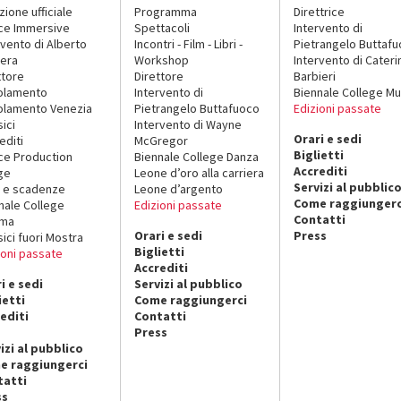
zione ufficiale
Programma
Direttrice
ce Immersive
Spettacoli
Intervento di
rvento di Alberto
Incontri - Film - Libri -
Pietrangelo Buttaf
era
Workshop
Intervento di Cateri
ttore
Direttore
Barbieri
olamento
Intervento di
Biennale College Mu
lamento Venezia
Pietrangelo Buttafuoco
Edizioni passate
sici
Intervento di Wayne
Orari e sedi
editi
McGregor
Biglietti
ce Production
Biennale College Danza
Accrediti
ge
Leone d’oro alla carriera
Servizi al pubblic
 e scadenze
Leone d’argento
Come raggiungerc
nale College
Edizioni passate
Contatti
ema
Orari e sedi
Press
sici fuori Mostra
Biglietti
ioni passate
Accrediti
i e sedi
Servizi al pubblico
ietti
Come raggiungerci
editi
Contatti
Press
izi al pubblico
e raggiungerci
tatti
ss