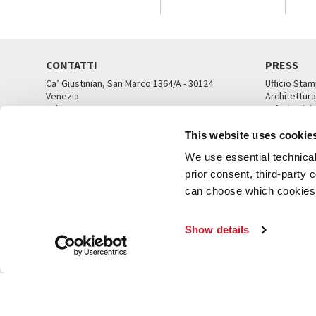
CONTATTI
PRESS
Ca’ Giustinian, San Marco 1364/A - 30124
Ufficio Stam
Venezia
Architettura
Tel. 041 5218711
Ca’ Giustini
email info@labiennale.org
UFFICI ST
This website uses cookie
TUTTI I CONTATTI
We use essential technical 
prior consent, third-party
can choose which cookies t
© L
Show details