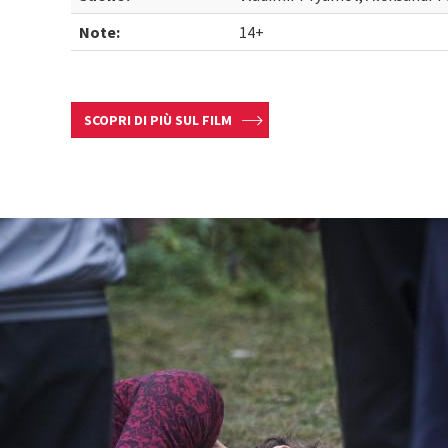
Note:
14+
SCOPRI DI PIÙ SUL FILM