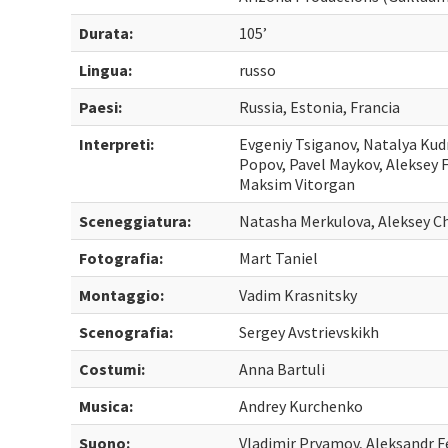
Durata:
105’
Lingua:
russo
Paesi:
Russia, Estonia, Francia
Interpreti:
Evgeniy Tsiganov, Natalya Kudr
Popov, Pavel Maykov, Aleksey 
Maksim Vitorgan
Sceneggiatura:
Natasha Merkulova, Aleksey C
Fotografia:
Mart Taniel
Montaggio:
Vadim Krasnitsky
Scenografia:
Sergey Avstrievskikh
Costumi:
Anna Bartuli
Musica:
Andrey Kurchenko
Suono:
Vladimir Pryamov, Aleksandr F