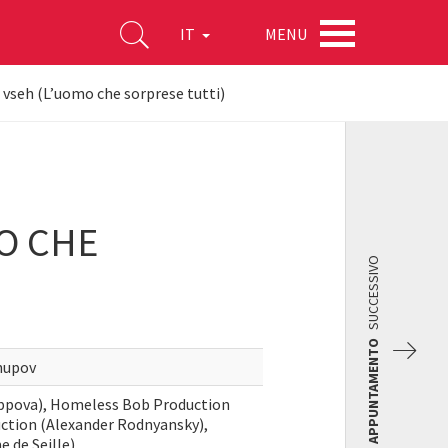
MENU
IT
l vseh (L’uomo che sorprese tutti)
O CHE
SUCCESSIVO
APPUNTAMENTO
hupov
lippova), Homeless Bob Production
uction (Alexander Rodnyansky),
 de Seille)