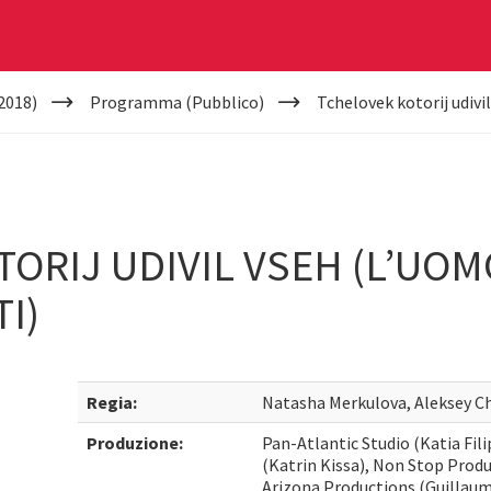
2018)
Programma (Pubblico)
Tchelovek kotorij udivi
ORIJ UDIVIL VSEH (L’UOM
I)
Regia:
Natasha Merkulova, Aleksey C
Produzione:
Pan-Atlantic Studio (Katia Fi
(Katrin Kissa), Non Stop Prod
Arizona Productions (Guillaume