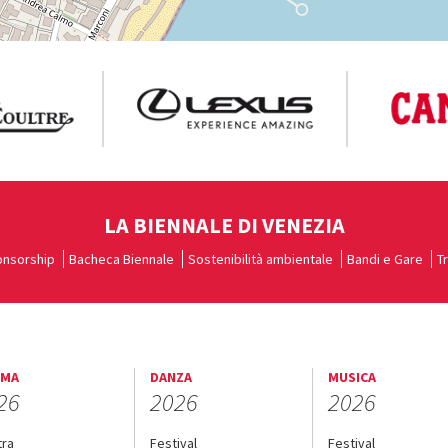
LA BIENNALE DI VENEZIA
nsorship
Bacheca Biennale
Sostenibilità ambientale
Bandi e Gare
T
EMA
DANZA
MUSICA
26
2026
2026
tra
Festival
Festival