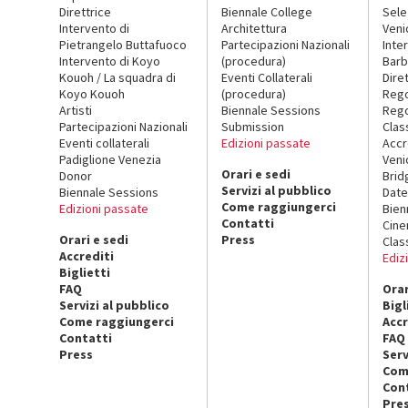
Direttrice
Biennale College
Sele
Intervento di
Architettura
Veni
Pietrangelo Buttafuoco
Partecipazioni Nazionali
Inte
Intervento di Koyo
(procedura)
Barb
Kouoh / La squadra di
Eventi Collaterali
Dire
Koyo Kouoh
(procedura)
Reg
Artisti
Biennale Sessions
Rego
Partecipazioni Nazionali
Submission
Clas
Eventi collaterali
Edizioni passate
Accr
Padiglione Venezia
Veni
Orari e sedi
Donor
Brid
Servizi al pubblico
Biennale Sessions
Date
Come raggiungerci
Edizioni passate
Bien
Contatti
Cin
Orari e sedi
Press
Clas
Accrediti
Ediz
Biglietti
FAQ
Orar
Servizi al pubblico
Bigl
Come raggiungerci
Accr
Contatti
FAQ
Press
Serv
Com
Con
Pre