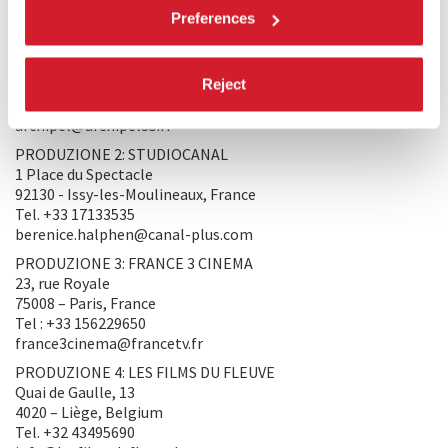
PRODUZIONE/DISTRIBUZIONE
Preferences
PRODUZIONE 1: ARCHIPEL 35
52 rue Charlot
75003 – Paris, France
Reject
Tel. +33142721070
archipel@archipel35.fr
PRODUZIONE 2: STUDIOCANAL
1 Place du Spectacle
92130 - Issy-les-Moulineaux, France
Tel. +33 17133535
berenice.halphen@canal-plus.com
PRODUZIONE 3: FRANCE 3 CINEMA
23, rue Royale
75008 – Paris, France
Tel : +33 156229650
france3cinema@francetv.fr
PRODUZIONE 4: LES FILMS DU FLEUVE
Quai de Gaulle, 13
4020 – Liège, Belgium
Tel. +32 43495690