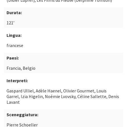
(Didier Lupfer), Les Films du Fleuve (Delphine Tomson)
Durata:
121’
Lingua:
francese
Paesi:
Francia, Belgio
Interpreti:
Gaspard Ulliel, Adèle Haenel, Olivier Gourmet, Louis
Garrel, Izïa Higelin, Noémie Lvovsky, Céline Sallette, Denis
Lavant
Sceneggiatura:
Pierre Schoeller