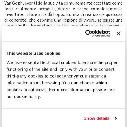
Van Gogh, eventi della sua vita comunemente accettati come
fatti realmente accaduti, dicerie e scene completamente
inventate. Il fare arte dà l’opportunità di realizzare qualcosa
di concreto, che esprime una ragione di vivere, se esiste una
cosa simile. Nonostante tutta la violenza e le tragedie
sofferte da Van Gogh nella sua esistenza, non c’è dubbio che
abbia vissuto una vita caratterizzata da una magica,
profonda comunicazione con la natura e la meraviglia
dell’essere. L’opera di Van Gogh è fondamentalmente
This website uses cookies
ottimista. Le convinzioni e la visione alla base del suo
singolare punto di vista rendono visibile e fisico ciò che è
We use essential technical cookies to ensure the proper
inesprimibile. Sembra essere andato oltre la morte,
functioning of the site and, only with your prior consent,
incoraggiando gli altri a fare altrettanto.
third-party cookies to collect anonymous statistical
information about browsing. You can choose which
COMMENTO DEL REGISTA
cookies to authorize. For more information, please see
Questa non è una biografia del pittore realizzata con
our cookie policy.
precisione scientifica. È un film sul significato dell’essere
artista. È finzione, e nell’atto di perseguire il nostro
obiettivo, se tendiamo verso la luce divina, potremmo
addirittura incappare nella verità. L’unico modo di descrivere
Show details
un’opera d’arte è fare un’opera d’arte.