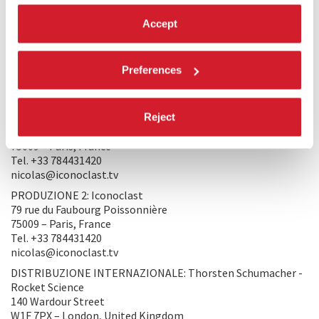
“Riuscire a creare qualcosa di imperfetto, di anomalo,
qualcosa che alteri e ricrei la realtà in modo tale che ciò che
Accept
ne risulta siano anche delle bugie, se si vuole, ma delle bugie
più vere della verità letterale”.
(Vincent Van Gogh).
Preferences
PRODUZIONE/DISTRIBUZIONE
PRODUZIONE 1: Rahway Road Production
Reject
79 rue du Faubourg Poissonnière
75009 – Paris, France
Tel. +33 784431420
nicolas@iconoclast.tv
PRODUZIONE 2: Iconoclast
79 rue du Faubourg Poissonnière
75009 – Paris, France
Tel. +33 784431420
nicolas@iconoclast.tv
DISTRIBUZIONE INTERNAZIONALE: Thorsten Schumacher -
Rocket Science
140 Wardour Street
W1F 7PX – London, United Kingdom