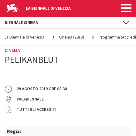
LA BIENNALE DI VENEZIA
BIENNALE CINEMA
YOUR
Salta al contenuto principale
ARE
La Biennale di Venezia
Cinema (2019)
Programma (Accredit
HERE
CINEMA
PELIKANBLUT
29 AGOSTO 2019
ORE
08:30
PALABIENNALE
TUTTI GLI ACCREDITI
Regia: