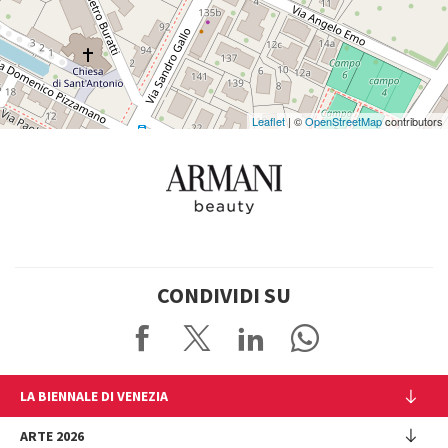
Google
Maps
Leaflet
| ©
OpenStreetMap
contributors
CONDIVIDI SU
LA BIENNALE DI VENEZIA
L'Istituzione
ARTE 2026