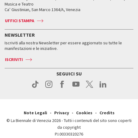
Orari e sedi
Leone d’oro alla carriera
Musica e Teatro
Biennale College ASAC
Come raggiungerci
Orari e sedi
Come raggiungerci
Ca’ Giustinian, San Marco 1364/A, Venezia
Biglietti
Leone d’argento
Biennale Channel
Contatti
Biglietti
Contatti
Accrediti
Edizioni passate
UFFICI STAMPA
ASAC DATI
Press
Accrediti
Press
Servizi al pubblico
Storia
FAQ
NEWSLETTER
Come raggiungerci
Orari e sedi
Servizi al pubblico
Iscriviti alla nostra Newsletter per essere aggiornato su tutte le
Contatti
Biglietti
Orari e sedi
Come raggiungerci
manifestazioni e le iniziative.
Press
Servizi al pubblico
News
Contatti
ISCRIVITI
Come raggiungerci
Servizi al pubblico
Press
Contatti
Come raggiungerci
SEGUICI SU
Press
Contatti
Press
Note Legali
Privacy
Cookies
Credits
© La Biennale di Venezia 2026 - Tutti i contenuti del sito sono coperti
da copyright
P.I.00330320276