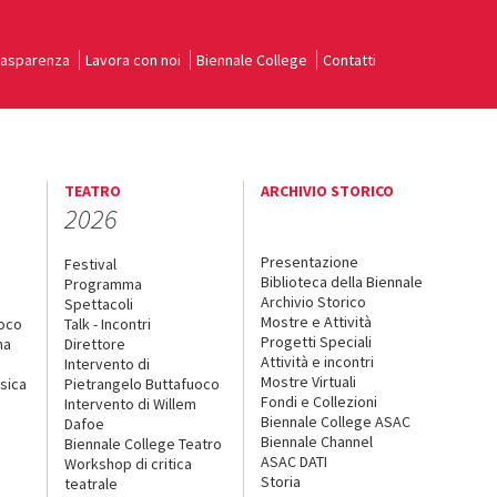
rasparenza
Lavora con noi
Biennale College
Contatti
TEATRO
ARCHIVIO STORICO
2026
Presentazione
Festival
Biblioteca della Biennale
Programma
Archivio Storico
Spettacoli
Mostre e Attività
uoco
Talk - Incontri
Progetti Speciali
na
Direttore
Attività e incontri
Intervento di
Mostre Virtuali
sica
Pietrangelo Buttafuoco
Fondi e Collezioni
Intervento di Willem
Biennale College ASAC
Dafoe
Biennale Channel
Biennale College Teatro
ASAC DATI
Workshop di critica
Storia
teatrale