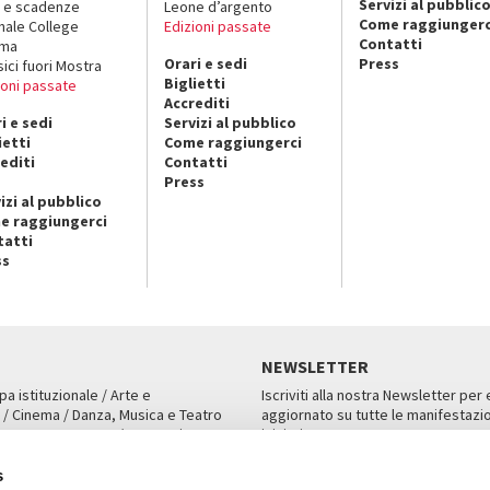
Servizi al pubblic
 e scadenze
Leone d’argento
Come raggiungerc
nale College
Edizioni passate
Contatti
ema
Orari e sedi
Press
sici fuori Mostra
Biglietti
ioni passate
Accrediti
i e sedi
Servizi al pubblico
ietti
Come raggiungerci
editi
Contatti
Press
izi al pubblico
e raggiungerci
tatti
ss
NEWSLETTER
pa istituzionale / Arte e
Iscriviti alla nostra Newsletter per
 / Cinema / Danza, Musica e Teatro
aggiornato su tutte le manifestazio
an, San Marco 1364/A, Venezia
iniziative.
AMPA
ISCRIVITI
s