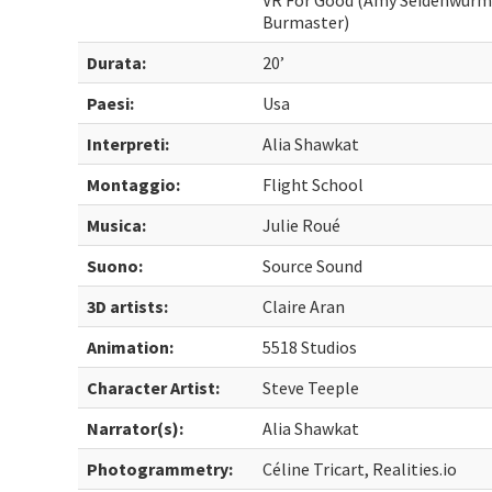
VR For Good (Amy Seidenwurm,
Burmaster)
Durata:
20’
Paesi:
Usa
Interpreti:
Alia Shawkat
Montaggio:
Flight School
Musica:
Julie Roué
Suono:
Source Sound
3D artists:
Claire Aran
Animation:
5518 Studios
Character Artist:
Steve Teeple
Narrator(s):
Alia Shawkat
Photogrammetry:
Céline Tricart, Realities.io