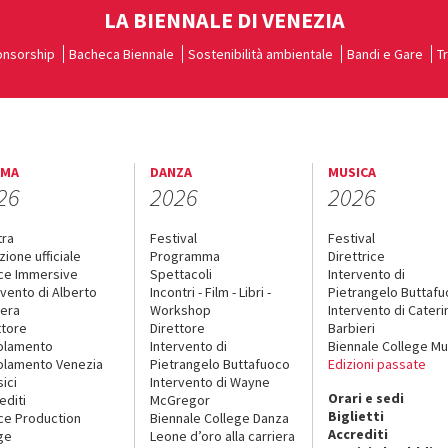
LA BIENNALE DI VENEZIA
nsorship
Bacheca Biennale
Sostenibilità ambientale
Bandi e Gare
T
EMA
DANZA
MUSICA
26
2026
2026
tra
Festival
Festival
zione ufficiale
Programma
Direttrice
ce Immersive
Spettacoli
Intervento di
rvento di Alberto
Incontri - Film - Libri -
Pietrangelo Buttaf
era
Workshop
Intervento di Cateri
ttore
Direttore
Barbieri
olamento
Intervento di
Biennale College Mu
lamento Venezia
Pietrangelo Buttafuoco
Edizioni passate
sici
Intervento di Wayne
Orari e sedi
editi
McGregor
Biglietti
ce Production
Biennale College Danza
Accrediti
ge
Leone d’oro alla carriera