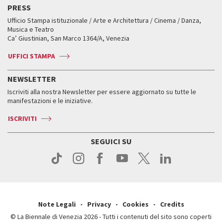
Edizioni passate
Biennale College Teatro
PRESS
Mostre Virtuali
FAQ
Edizioni passate
Accrediti
Workshop di critica teatrale
Ufficio Stampa istituzionale / Arte e Architettura / Cinema / Danza,
Fondi e Collezioni
Servizi al pubblico
Servizi al pubblico
Orari e sedi
Leone d’oro alla carriera
Musica e Teatro
Biennale College ASAC
Come raggiungerci
Orari e sedi
Come raggiungerci
Ca’ Giustinian, San Marco 1364/A, Venezia
Biglietti
Leone d’argento
Biennale Channel
Contatti
Biglietti
Contatti
Accrediti
Edizioni passate
UFFICI STAMPA
ASAC DATI
Press
Accrediti
Press
Servizi al pubblico
Storia
FAQ
NEWSLETTER
Come raggiungerci
Orari e sedi
Servizi al pubblico
Iscriviti alla nostra Newsletter per essere aggiornato su tutte le
Contatti
Biglietti
Orari e sedi
Come raggiungerci
manifestazioni e le iniziative.
Press
Servizi al pubblico
News
Contatti
ISCRIVITI
Come raggiungerci
Servizi al pubblico
Press
Contatti
Come raggiungerci
SEGUICI SU
Press
Contatti
Press
Note Legali
Privacy
Cookies
Credits
© La Biennale di Venezia 2026 - Tutti i contenuti del sito sono coperti