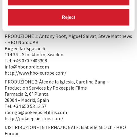
sostengono modi diversi di intendere la materia divina. Dio
è Vita, ma anche Morte.
Reject
PRODUZIONE/DISTRIBUZIONE
PRODUZIONE 1: Antony Root, Miguel Salvat, Steve Matthews
- HBO Nordic AB
Birger Jarlsgatan 6
114 34 – Stockholm, Sweden
Tel. +46 070 7403308
info@hbonordic.com
http://www.hbo-europe.com/
PRODUZIONE 2: Álex de la Iglesia, Carolina Bang –
Production Services by Pokeepsie Films
Farmacia 2, 6ª Planta
28004 – Madrid, Spain
Tel. +34 650 53 13 57
rodrigo@pokeepsiefilms.com
http://pokeepsiefilms.com/
DISTRIBUZIONE INTERNAZIONALE: Isabelle Mitsch - HBO
Europe