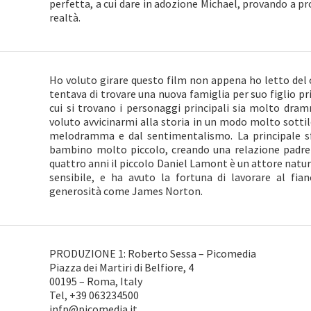
perfetta, a cui dare in adozione Michael, provando a pr
realtà.
Ho voluto girare questo film non appena ho letto del
tentava di trovare una nuova famiglia per suo figlio pr
cui si trovano i personaggi principali sia molto dra
voluto avvicinarmi alla storia in un modo molto sottile
melodramma e dal sentimentalismo. La principale sfi
bambino molto piccolo, creando una relazione padre-
quattro anni il piccolo Daniel Lamont è un attore natu
sensibile, e ha avuto la fortuna di lavorare al fia
generosità come James Norton.
PRODUZIONE 1: Roberto Sessa – Picomedia
Piazza dei Martiri di Belfiore, 4
00195 – Roma, Italy
Tel, +39 063234500
infp@picomedia.it