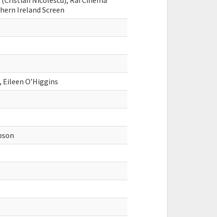
 (Cristian Nicolescu), Rai Cinema
hern Ireland Screen
 Eileen O’Higgins
pson