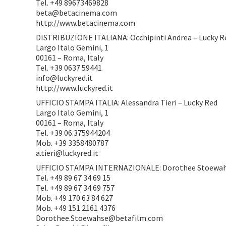
Tel. +49 89673469828
beta@betacinema.com
http://www.betacinema.com
DISTRIBUZIONE ITALIANA: Occhipinti Andrea – Lucky R
Largo Italo Gemini, 1
00161 – Roma, Italy
Tel. +39 0637 59441
info@luckyred.it
http://www.luckyred.it
UFFICIO STAMPA ITALIA: Alessandra Tieri – Lucky Red
Largo Italo Gemini, 1
00161 – Roma, Italy
Tel. +39 06.375944204
Mob. +39 3358480787
a.tieri@luckyred.it
UFFICIO STAMPA INTERNAZIONALE: Dorothee Stoewahse
Tel. +49 89 67 34 69 15
Tel. +49 89 67 34 69 757
Mob. +49 170 63 84 627
Mob. +49 151 2161 4376
Dorothee.Stoewahse@betafilm.com