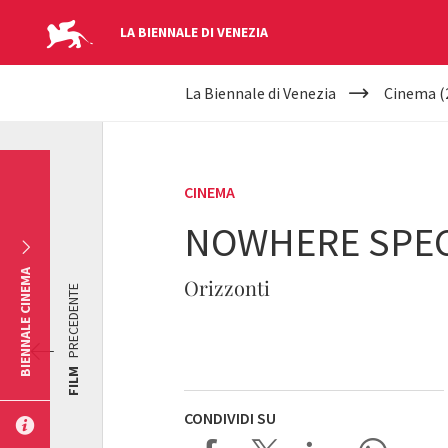
LA BIENNALE DI VENEZIA
YOUR
Salta al contenuto principale
La Biennale di Venezia
Cinema (
ARE
HERE
CINEMA
NOWHERE SPEC
BIENNALE CINEMA
Orizzonti
PRECEDENTE
FILM
CONDIVIDI SU