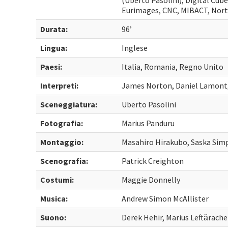
(Uberto Pasolini), Digital Cube
Eurimages, CNC, MIBACT, Nort
Durata:
96’
Lingua:
Inglese
Paesi:
Italia, Romania, Regno Unito
Interpreti:
James Norton, Daniel Lamont,
Sceneggiatura:
Uberto Pasolini
Fotografia:
Marius Panduru
Montaggio:
Masahiro Hirakubo, Saska Sim
Scenografia:
Patrick Creighton
Costumi:
Maggie Donnelly
Musica:
Andrew Simon McAllister
Suono:
Derek Hehir, Marius Leftărache