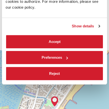
cookies to authorize. For more information, please see
our cookie policy.
Show details
Accept
SALA
+
Preferences
GIARDINO
−
LUNGOMARE
MARCONI
Reject
30126
LIDO
DI
VENEZIA
TEL.
0415218711
info@labiennale.org