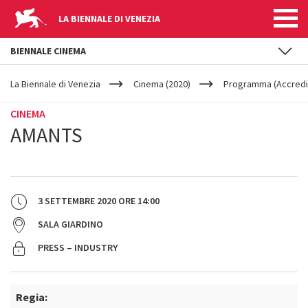
LA BIENNALE DI VENEZIA
BIENNALE CINEMA
YOUR
Salta al contenuto principale
ARE
La Biennale di Venezia
Cinema (2020)
Programma (Accredit
HERE
CINEMA
AMANTS
3 SETTEMBRE 2020
ORE
14:00
SALA GIARDINO
PRESS – INDUSTRY
Regia: