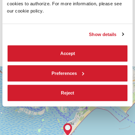
cookies to authorize. For more information, please see
our cookie policy.
Show details
Accept
SALA
+
Preferences
VOLPI
−
LUNGOMARE
MARCONI
Reject
30126
LIDO
DI
VENEZIA
TEL.
0415218711
info@labiennale.org