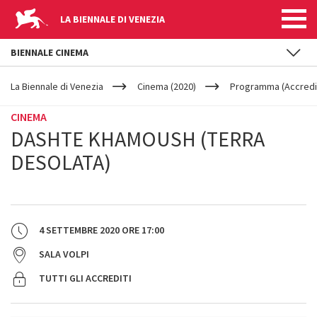
LA BIENNALE DI VENEZIA
BIENNALE CINEMA
YOUR
Salta al contenuto principale
ARE
La Biennale di Venezia
Cinema (2020)
Programma (Accredit
HERE
CINEMA
DASHTE KHAMOUSH (TERRA
DESOLATA)
4 SETTEMBRE 2020
ORE
17:00
SALA VOLPI
TUTTI GLI ACCREDITI