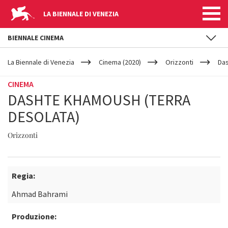
LA BIENNALE DI VENEZIA
BIENNALE CINEMA
YOUR
Salta al contenuto principale
ARE
La Biennale di Venezia
Cinema (2020)
Orizzonti
Das
HERE
CINEMA
DASHTE KHAMOUSH (TERRA
DESOLATA)
Orizzonti
Regia:
Ahmad Bahrami
Produzione: