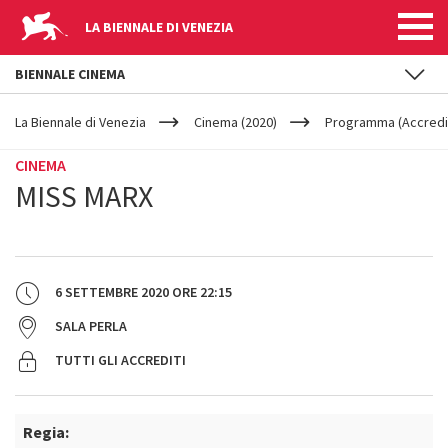
LA BIENNALE DI VENEZIA
BIENNALE CINEMA
YOUR
Salta al contenuto principale
ARE
La Biennale di Venezia
Cinema (2020)
Programma (Accredit
HERE
CINEMA
MISS MARX
6 SETTEMBRE 2020
ORE
22:15
SALA PERLA
TUTTI GLI ACCREDITI
Regia: