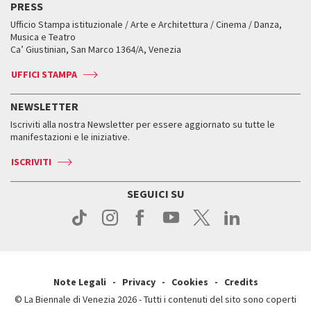
PRESS
Mostre Virtuali
FAQ
Edizioni passate
Accrediti
Workshop di critica teatrale
Ufficio Stampa istituzionale / Arte e Architettura / Cinema / Danza,
Fondi e Collezioni
Servizi al pubblico
Servizi al pubblico
Orari e sedi
Leone d’oro alla carriera
Musica e Teatro
Biennale College ASAC
Come raggiungerci
Orari e sedi
Come raggiungerci
Ca’ Giustinian, San Marco 1364/A, Venezia
Biglietti
Leone d’argento
Biennale Channel
Contatti
Biglietti
Contatti
Accrediti
Edizioni passate
UFFICI STAMPA
ASAC DATI
Press
Accrediti
Press
Servizi al pubblico
Storia
FAQ
NEWSLETTER
Come raggiungerci
Orari e sedi
Servizi al pubblico
Iscriviti alla nostra Newsletter per essere aggiornato su tutte le
Contatti
Biglietti
Orari e sedi
Come raggiungerci
manifestazioni e le iniziative.
Press
Servizi al pubblico
News
Contatti
ISCRIVITI
Come raggiungerci
Servizi al pubblico
Press
Contatti
Come raggiungerci
SEGUICI SU
Press
Contatti
Press
Note Legali
Privacy
Cookies
Credits
© La Biennale di Venezia 2026 - Tutti i contenuti del sito sono coperti