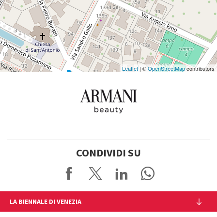
su
Google
Maps
Leaflet
| ©
OpenStreetMap
contributors
CONDIVIDI SU
LA BIENNALE DI VENEZIA