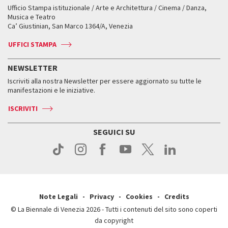
Workshop di critica teatrale
Ufficio Stampa istituzionale / Arte e Architettura / Cinema / Danza,
Fondi e Collezioni
Servizi al pubblico
Servizi al pubblico
Orari e sedi
Leone d’oro alla carriera
Musica e Teatro
Biennale College ASAC
Come raggiungerci
Orari e sedi
Come raggiungerci
Ca’ Giustinian, San Marco 1364/A, Venezia
Biglietti
Leone d’argento
Biennale Channel
Contatti
Biglietti
Contatti
Accrediti
Edizioni passate
UFFICI STAMPA
ASAC DATI
Press
Accrediti
Press
Servizi al pubblico
Storia
FAQ
NEWSLETTER
Come raggiungerci
Orari e sedi
Servizi al pubblico
Iscriviti alla nostra Newsletter per essere aggiornato su tutte le
Contatti
Biglietti
Orari e sedi
Come raggiungerci
manifestazioni e le iniziative.
Press
Servizi al pubblico
News
Contatti
ISCRIVITI
Come raggiungerci
Servizi al pubblico
Press
Contatti
Come raggiungerci
SEGUICI SU
Press
Contatti
Press
Note Legali
Privacy
Cookies
Credits
© La Biennale di Venezia 2026 - Tutti i contenuti del sito sono coperti
da copyright