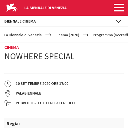
LA BIENNALE DI VENEZIA
BIENNALE CINEMA
YOUR
Salta al contenuto principale
ARE
La Biennale di Venezia
Cinema (2020)
Programma (Accredit
HERE
CINEMA
NOWHERE SPECIAL
10 SETTEMBRE 2020
ORE
17:00
PALABIENNALE
PUBBLICO – TUTTI GLI ACCREDITI
Regia: