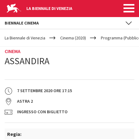
LA BIENNALE DI VENEZIA
BIENNALE CINEMA
YOUR
Salta al contenuto principale
ARE
La Biennale di Venezia
Cinema (2020)
Programma (Pubblic
HERE
CINEMA
ASSANDIRA
7 SETTEMBRE 2020
ORE
17:15
ASTRA 2
INGRESSO CON BIGLIETTO
Regia: