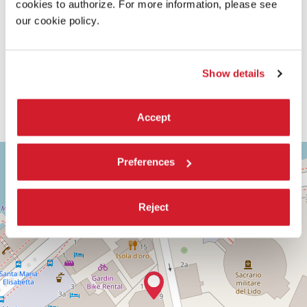
cookies to authorize. For more information, please see
our cookie policy.
Show details
Accept
ASTRA
+
Preferences
2
−
Via
Corfù,
Reject
9
30126
Lido
di
Venezia
(VE)
SCOPRI LA SEDE