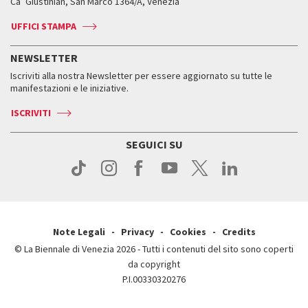
Ca’ Giustinian, San Marco 1364/A, Venezia
Biglietti
Leone d’argento
Biennale Channel
Contatti
Biglietti
Contatti
Accrediti
Edizioni passate
UFFICI STAMPA
ASAC DATI
Press
Accrediti
Press
Servizi al pubblico
Storia
FAQ
NEWSLETTER
Come raggiungerci
Orari e sedi
Servizi al pubblico
Iscriviti alla nostra Newsletter per essere aggiornato su tutte le
Contatti
Biglietti
Orari e sedi
Come raggiungerci
manifestazioni e le iniziative.
Press
Servizi al pubblico
News
Contatti
ISCRIVITI
Come raggiungerci
Servizi al pubblico
Press
Contatti
Come raggiungerci
SEGUICI SU
Press
Contatti
Press
Note Legali
Privacy
Cookies
Credits
© La Biennale di Venezia 2026 - Tutti i contenuti del sito sono coperti
da copyright
P.I.00330320276