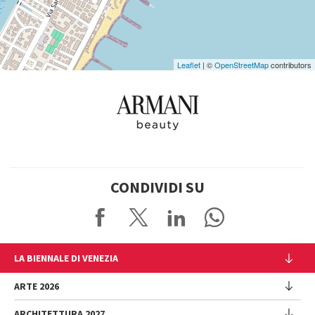
Leaflet
| ©
OpenStreetMap
contributors
CONDIVIDI SU
LA BIENNALE DI VENEZIA
L'Istituzione
ARTE 2026
Cariche istituzionali
ARCHITETTURA 2027