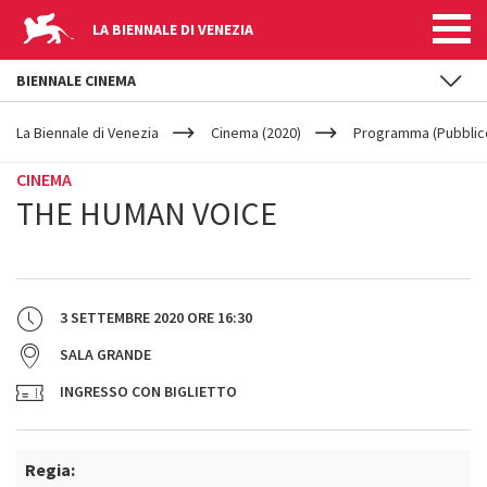
LA BIENNALE DI VENEZIA
BIENNALE CINEMA
YOUR
Salta al contenuto principale
ARE
La Biennale di Venezia
Cinema (2020)
Programma (Pubblic
HERE
CINEMA
THE HUMAN VOICE
3 SETTEMBRE 2020
ORE
16:30
SALA GRANDE
INGRESSO CON BIGLIETTO
Regia: