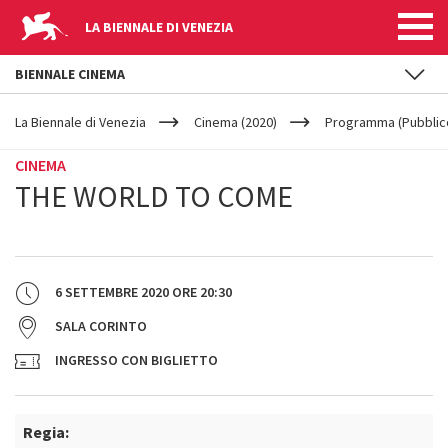
LA BIENNALE DI VENEZIA
BIENNALE CINEMA
YOUR
Salta al contenuto principale
ARE
La Biennale di Venezia
Cinema (2020)
Programma (Pubblic
HERE
CINEMA
THE WORLD TO COME
6 SETTEMBRE 2020
ORE
20:30
SALA CORINTO
INGRESSO CON BIGLIETTO
Regia: