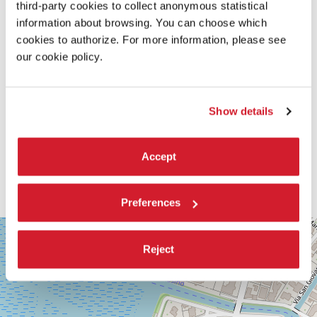
third-party cookies to collect anonymous statistical
information about browsing. You can choose which
cookies to authorize. For more information, please see
our cookie policy.
Show details
Accept
Preferences
SALA
+
CORINTO
Reject
−
Via
Falier
4
30126
Lido