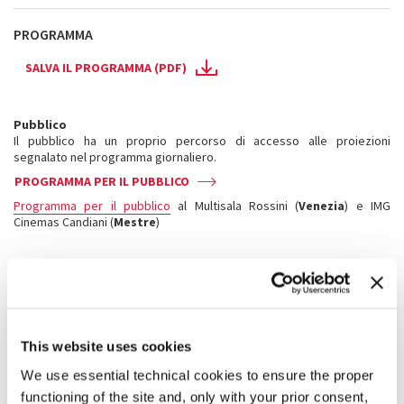
PROGRAMMA
SALVA IL PROGRAMMA (PDF)
Pubblico
Il pubblico ha un proprio percorso di accesso alle proiezioni
segnalato nel programma giornaliero.
PROGRAMMA PER IL PUBBLICO
Programma per il pubblico
al Multisala Rossini (
Venezia
) e IMG
Cinemas Candiani (
Mestre
)
Accreditati
Gli accreditati hanno un proprio percorso di accesso alle proiezioni
segnalato nel programma giornaliero.
I badge di accredito sono strettamente personali e non cedibili.
L’accesso in sala è consentito fino a esaurimento dei posti disponibili.
This website uses cookies
PROGRAMMA PER GLI ACCREDITATI
We use essential technical cookies to ensure the proper
functioning of the site and, only with your prior consent,