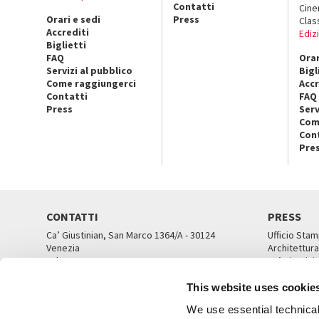
Contatti
Cin
Orari e sedi
Press
Clas
Accrediti
Ediz
Biglietti
FAQ
Orar
Servizi al pubblico
Bigl
Come raggiungerci
Accr
Contatti
FAQ
Press
Serv
Com
Con
Pre
CONTATTI
PRESS
Ca’ Giustinian, San Marco 1364/A - 30124
Ufficio Stam
Venezia
Architettura
Tel. 041 5218711
Ca’ Giustini
email info@labiennale.org
UFFICI ST
This website uses cookie
TUTTI I CONTATTI
We use essential technical 