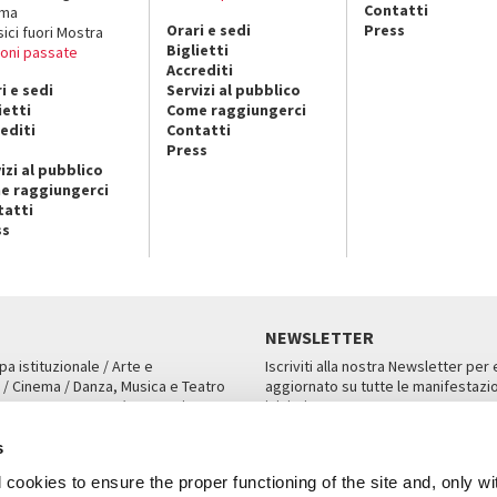
Contatti
ema
Orari e sedi
Press
sici fuori Mostra
Biglietti
ioni passate
Accrediti
i e sedi
Servizi al pubblico
ietti
Come raggiungerci
editi
Contatti
Press
izi al pubblico
e raggiungerci
tatti
ss
NEWSLETTER
pa istituzionale / Arte e
Iscriviti alla nostra Newsletter per
 / Cinema / Danza, Musica e Teatro
aggiornato su tutte le manifestazio
an, San Marco 1364/A, Venezia
iniziative.
AMPA
ISCRIVITI
s
cookies to ensure the proper functioning of the site and, only wi