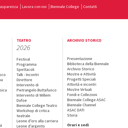
rasparenza
Lavora con noi
Biennale College
Contatti
TEATRO
ARCHIVIO STORICO
2026
Presentazione
Festival
Biblioteca della Biennale
Programma
Archivio Storico
Spettacoli
Mostre e Attività
uoco
Talk - Incontri
Progetti Speciali
na
Direttore
Attività e incontri
Intervento di
Mostre Virtuali
sica
Pietrangelo Buttafuoco
Fondi e Collezioni
Intervento di Willem
Biennale College ASAC
Dafoe
Biennale Channel
Biennale College Teatro
ASAC DATI
Workshop di critica
Storia
teatrale
o
Leone d’oro alla carriera
Orari e sedi
i
Leone d’argento