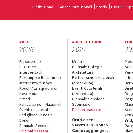
L'Istituzione
Cariche istituzionali
Storia
Luoghi
Spo
ARTE
ARCHITETTURA
CIN
2026
2027
20
Esposizione
Mostra
Mos
Direttrice
Biennale College
Sele
Intervento di
Architettura
Veni
Pietrangelo Buttafuoco
Partecipazioni Nazionali
Inte
Intervento di Koyo
(procedura)
Barb
Kouoh / La squadra di
Eventi Collaterali
Dire
Koyo Kouoh
(procedura)
Reg
Artisti
Biennale Sessions
Rego
Partecipazioni Nazionali
Submission
Clas
Eventi collaterali
Edizioni passate
Accr
Padiglione Venezia
Veni
Orari e sedi
Donor
Brid
Servizi al pubblico
Biennale Sessions
Date
Come raggiungerci
Edizioni passate
Bien