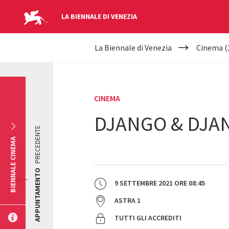
LA BIENNALE DI VENEZIA
YOUR
Salta al contenuto principale
La Biennale di Venezia
Cinema (
ARE
HERE
CINEMA
DJANGO & DJA
PRECEDENTE
BIENNALE CINEMA
APPUNTAMENTO
9 SETTEMBRE 2021
ORE
08:45
ASTRA 1
TUTTI GLI ACCREDITI