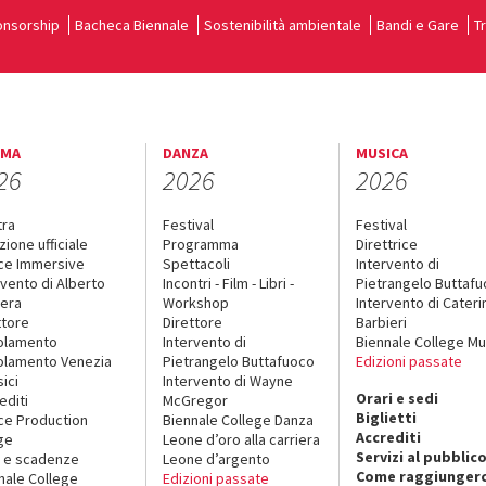
nsorship
Bacheca Biennale
Sostenibilità ambientale
Bandi e Gare
T
EMA
DANZA
MUSICA
26
2026
2026
tra
Festival
Festival
zione ufficiale
Programma
Direttrice
ce Immersive
Spettacoli
Intervento di
rvento di Alberto
Incontri - Film - Libri -
Pietrangelo Buttaf
era
Workshop
Intervento di Cateri
ttore
Direttore
Barbieri
olamento
Intervento di
Biennale College Mu
lamento Venezia
Pietrangelo Buttafuoco
Edizioni passate
sici
Intervento di Wayne
Orari e sedi
editi
McGregor
Biglietti
ce Production
Biennale College Danza
Accrediti
ge
Leone d’oro alla carriera
Servizi al pubblic
 e scadenze
Leone d’argento
Come raggiungerc
nale College
Edizioni passate