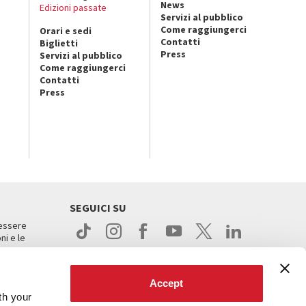
News
Edizioni passate
Servizi al pubblico
Come raggiungerci
Orari e sedi
Contatti
Biglietti
Press
Servizi al pubblico
Come raggiungerci
Contatti
Press
SEGUICI SU
 essere
ni e le
Accept
th your