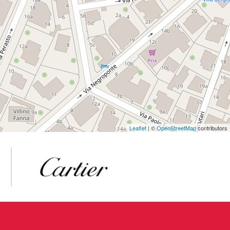
Leaflet
| ©
OpenStreetMap
contributors