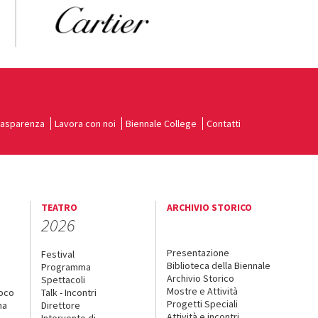
rasparenza
Lavora con noi
Biennale College
Contatti
TEATRO
ARCHIVIO STORICO
2026
Presentazione
Festival
Biblioteca della Biennale
Programma
Archivio Storico
Spettacoli
Mostre e Attività
uoco
Talk - Incontri
Progetti Speciali
na
Direttore
Attività e incontri
Intervento di