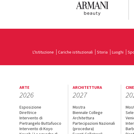
L'Istituzione
Cariche istituzionali
Storia
Luoghi
Spo
ARTE
ARCHITETTURA
CIN
2026
2027
20
Esposizione
Mostra
Mos
Direttrice
Biennale College
Sele
Intervento di
Architettura
Veni
Pietrangelo Buttafuoco
Partecipazioni Nazionali
Inte
Intervento di Koyo
(procedura)
Barb
Kouoh / La squadra di
Eventi Collaterali
Dire