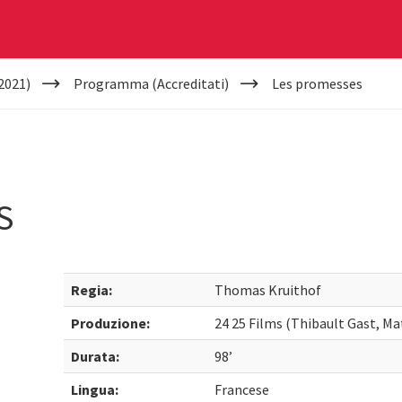
2021)
Programma (Accreditati)
Les promesses
S
Regia:
Thomas Kruithof
Produzione:
24 25 Films (Thibault Gast, M
Durata:
98’
Lingua:
Francese