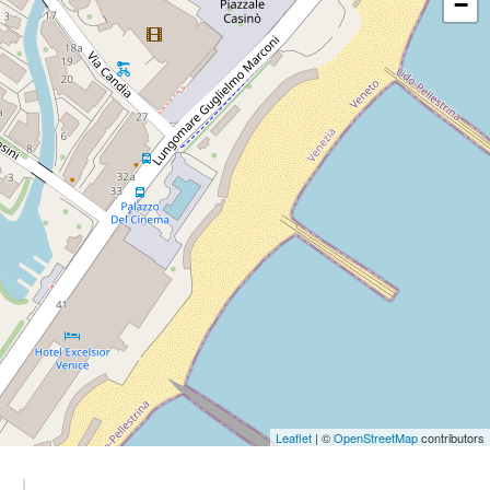
−
Leaflet
| ©
OpenStreetMap
contributors