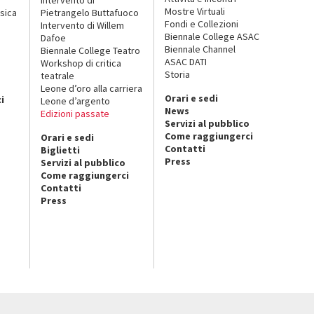
Mostre Virtuali
sica
Pietrangelo Buttafuoco
Fondi e Collezioni
Intervento di Willem
Biennale College ASAC
Dafoe
Biennale Channel
Biennale College Teatro
ASAC DATI
Workshop di critica
Storia
teatrale
o
Leone d’oro alla carriera
Orari e sedi
i
Leone d’argento
News
Edizioni passate
Servizi al pubblico
Come raggiungerci
Orari e sedi
Contatti
Biglietti
Press
Servizi al pubblico
Come raggiungerci
Contatti
Press