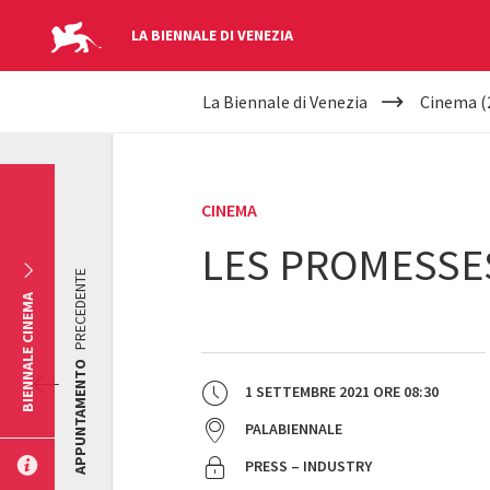
LA BIENNALE DI VENEZIA
YOUR
Salta al contenuto principale
La Biennale di Venezia
Cinema (
ARE
HERE
CINEMA
LES PROMESSE
PRECEDENTE
BIENNALE CINEMA
APPUNTAMENTO
1 SETTEMBRE 2021
ORE
08:30
PALABIENNALE
PRESS – INDUSTRY