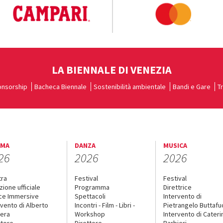
LA BIENNALE DI VENEZIA
nsorship
Bacheca Biennale
Sostenibilità ambientale
Bandi e Gare
T
EMA
DANZA
MUSICA
26
2026
2026
tra
Festival
Festival
zione ufficiale
Programma
Direttrice
ce Immersive
Spettacoli
Intervento di
rvento di Alberto
Incontri - Film - Libri -
Pietrangelo Buttaf
era
Workshop
Intervento di Cateri
ttore
Direttore
Barbieri