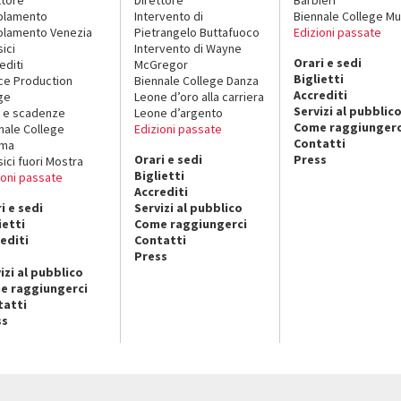
olamento
Intervento di
Biennale College Mu
lamento Venezia
Pietrangelo Buttafuoco
Edizioni passate
sici
Intervento di Wayne
Orari e sedi
editi
McGregor
Biglietti
ce Production
Biennale College Danza
Accrediti
ge
Leone d’oro alla carriera
Servizi al pubblic
 e scadenze
Leone d’argento
Come raggiungerc
nale College
Edizioni passate
Contatti
ema
Orari e sedi
Press
sici fuori Mostra
Biglietti
ioni passate
Accrediti
i e sedi
Servizi al pubblico
ietti
Come raggiungerci
editi
Contatti
Press
izi al pubblico
e raggiungerci
tatti
ss