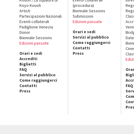
Koyo Kouoh
(procedura)
Reg
Artisti
Biennale Sessions
Rego
Partecipazioni Nazionali
Submission
Clas
Eventi collaterali
Edizioni passate
Accr
Padiglione Venezia
Veni
Orari e sedi
Donor
Brid
Servizi al pubblico
Biennale Sessions
Date
Come raggiungerci
Edizioni passate
Bien
Contatti
Cin
Orari e sedi
Press
Clas
Accrediti
Ediz
Biglietti
FAQ
Orar
Servizi al pubblico
Bigl
Come raggiungerci
Accr
Contatti
FAQ
Press
Serv
Com
Con
Pre