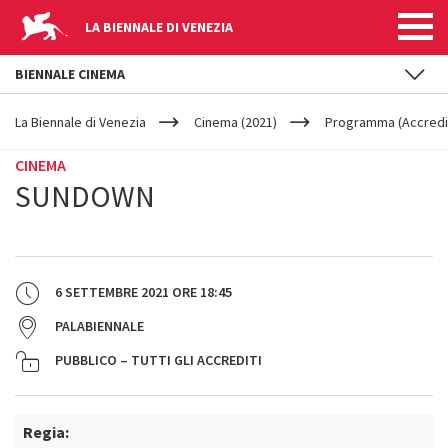
LA BIENNALE DI VENEZIA
BIENNALE CINEMA
YOUR
Salta al contenuto principale
ARE
La Biennale di Venezia
Cinema (2021)
Programma (Accredit
HERE
CINEMA
SUNDOWN
6 SETTEMBRE 2021
ORE
18:45
PALABIENNALE
PUBBLICO – TUTTI GLI ACCREDITI
Regia: