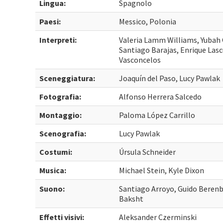
Lingua:
Spagnolo
Paesi:
Messico, Polonia
Interpreti:
Valeria Lamm Williams, Yubah O
Santiago Barajas, Enrique Lasc
Vasconcelos
Sceneggiatura:
Joaquín del Paso, Lucy Pawlak
Fotografia:
Alfonso Herrera Salcedo
Montaggio:
Paloma López Carrillo
Scenografia:
Lucy Pawlak
Costumi:
Úrsula Schneider
Musica:
Michael Stein, Kyle Dixon
Suono:
Santiago Arroyo, Guido Beren
Baksht
Effetti visivi:
Aleksander Czerminski