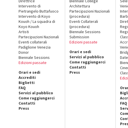
Direttrice
Biennale College
Sele
Intervento di
Architettura
Veni
Pietrangelo Buttafuoco
Partecipazioni Nazionali
Inte
Intervento di Koyo
(procedura)
Barb
Kouoh / La squadra di
Eventi Collaterali
Dire
Koyo Kouoh
(procedura)
Reg
Artisti
Biennale Sessions
Rego
Partecipazioni Nazionali
Submission
Clas
Eventi collaterali
Edizioni passate
Accr
Padiglione Venezia
Veni
Orari e sedi
Donor
Brid
Servizi al pubblico
Biennale Sessions
Date
Come raggiungerci
Edizioni passate
Bien
Contatti
Cin
Orari e sedi
Press
Clas
Accrediti
Ediz
Biglietti
FAQ
Orar
Servizi al pubblico
Bigl
Come raggiungerci
Accr
Contatti
FAQ
Press
Serv
Com
Con
Pre