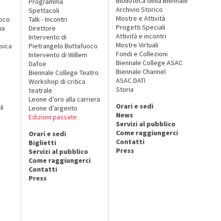
Biblioteca della Biennale
Programma
Archivio Storico
Spettacoli
Mostre e Attività
uoco
Talk - Incontri
Progetti Speciali
na
Direttore
Attività e incontri
Intervento di
Mostre Virtuali
sica
Pietrangelo Buttafuoco
Fondi e Collezioni
Intervento di Willem
Biennale College ASAC
Dafoe
Biennale Channel
Biennale College Teatro
ASAC DATI
Workshop di critica
Storia
teatrale
o
Leone d’oro alla carriera
Orari e sedi
i
Leone d’argento
News
Edizioni passate
Servizi al pubblico
Come raggiungerci
Orari e sedi
Contatti
Biglietti
Press
Servizi al pubblico
Come raggiungerci
Contatti
Press