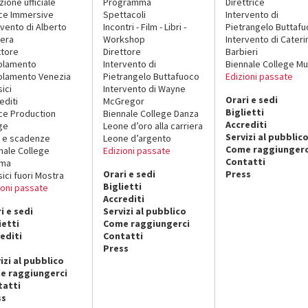
zione ufficiale
Programma
Direttrice
ce Immersive
Spettacoli
Intervento di
rvento di Alberto
Incontri - Film - Libri -
Pietrangelo Buttaf
era
Workshop
Intervento di Cateri
ttore
Direttore
Barbieri
olamento
Intervento di
Biennale College Mu
lamento Venezia
Pietrangelo Buttafuoco
Edizioni passate
sici
Intervento di Wayne
Orari e sedi
editi
McGregor
Biglietti
ce Production
Biennale College Danza
Accrediti
ge
Leone d’oro alla carriera
Servizi al pubblic
 e scadenze
Leone d’argento
Come raggiungerc
nale College
Edizioni passate
Contatti
ema
Orari e sedi
Press
sici fuori Mostra
Biglietti
ioni passate
Accrediti
i e sedi
Servizi al pubblico
ietti
Come raggiungerci
editi
Contatti
Press
izi al pubblico
e raggiungerci
tatti
ss