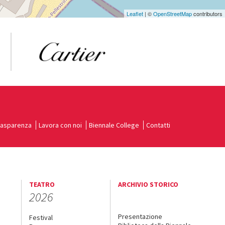
Leaflet
| ©
OpenStreetMap
contributors
rasparenza
Lavora con noi
Biennale College
Contatti
TEATRO
ARCHIVIO STORICO
2026
Presentazione
Festival