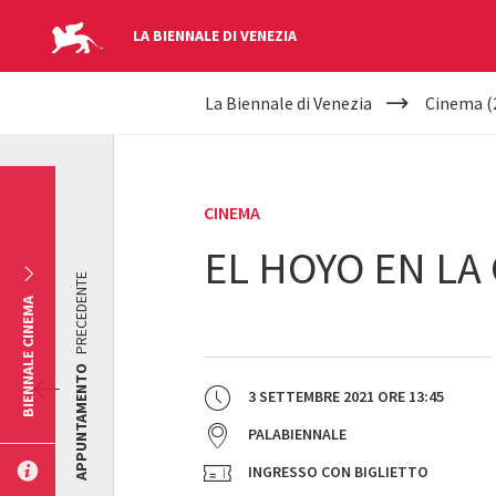
LA BIENNALE DI VENEZIA
YOUR
Salta al contenuto principale
La Biennale di Venezia
Cinema (
ARE
HERE
CINEMA
EL HOYO EN LA
PRECEDENTE
BIENNALE CINEMA
APPUNTAMENTO
3 SETTEMBRE 2021
ORE
13:45
PALABIENNALE
INGRESSO CON BIGLIETTO