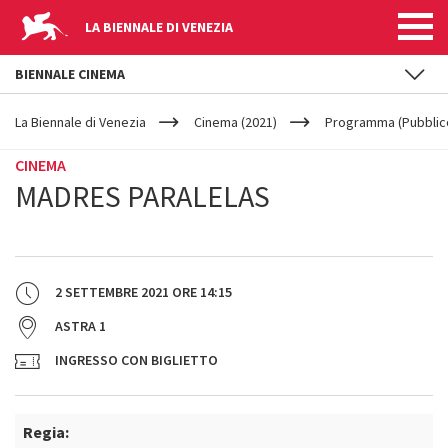
LA BIENNALE DI VENEZIA
BIENNALE CINEMA
YOUR
Salta al contenuto principale
ARE
La Biennale di Venezia
Cinema (2021)
Programma (Pubblic
HERE
CINEMA
MADRES PARALELAS
2 SETTEMBRE 2021
ORE
14:15
ASTRA 1
INGRESSO CON BIGLIETTO
Regia: