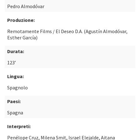
Pedro Almodóvar
Produzione:
Remotamente Films / El Deseo D.A. (Agustín Almodóvar,
Esther García)
Durata:
123’
Lingua:
Spagnolo
Paesi:
Spagna
Interpreti:
Penélope Cruz, Milena Smit, Israel Elejalde, Aitana