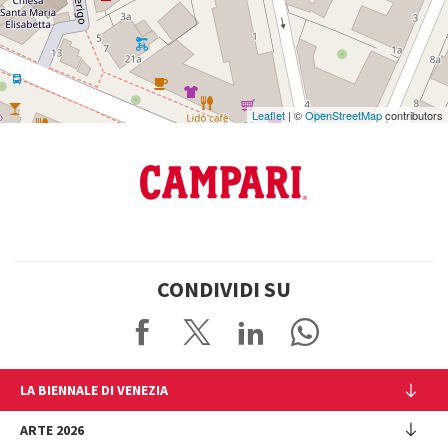
Leaflet
| ©
OpenStreetMap
contributors
CONDIVIDI SU
LA BIENNALE DI VENEZIA
L'Istituzione
ARTE 2026