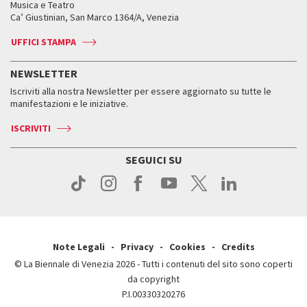
Orari e sedi
Leone d’oro alla carriera
Musica e Teatro
Biennale College ASAC
Come raggiungerci
Orari e sedi
Come raggiungerci
Ca’ Giustinian, San Marco 1364/A, Venezia
Biglietti
Leone d’argento
Biennale Channel
Contatti
Biglietti
Contatti
Accrediti
Edizioni passate
UFFICI STAMPA
ASAC DATI
Press
Accrediti
Press
Servizi al pubblico
Storia
FAQ
NEWSLETTER
Come raggiungerci
Orari e sedi
Servizi al pubblico
Iscriviti alla nostra Newsletter per essere aggiornato su tutte le
Contatti
Biglietti
Orari e sedi
Come raggiungerci
manifestazioni e le iniziative.
Press
Servizi al pubblico
News
Contatti
ISCRIVITI
Come raggiungerci
Servizi al pubblico
Press
Contatti
Come raggiungerci
SEGUICI SU
Press
Contatti
Press
Note Legali
Privacy
Cookies
Credits
© La Biennale di Venezia 2026 - Tutti i contenuti del sito sono coperti
da copyright
P.I.00330320276