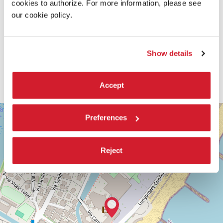
cookies to authorize. For more information, please see
our cookie policy.
Show details
Accept
SALA
+
Preferences
DARSENA
−
LUNGOMARE
MARCONI
Reject
30126
LIDO
DI
VENEZIA
TEL.
0415218711
info@labiennale.org