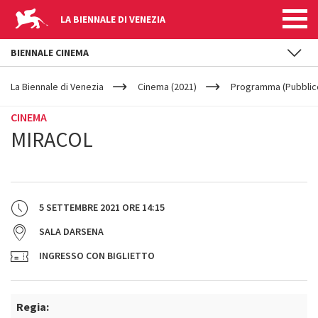
LA BIENNALE DI VENEZIA
BIENNALE CINEMA
YOUR
Salta al contenuto principale
ARE
La Biennale di Venezia
Cinema (2021)
Programma (Pubblic
HERE
CINEMA
MIRACOL
5 SETTEMBRE 2021
ORE
14:15
SALA DARSENA
INGRESSO CON BIGLIETTO
Regia: