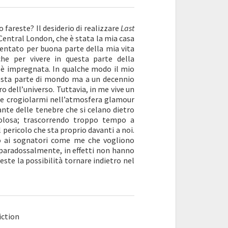
o fareste? Il desiderio di realizzare
Last
 Central London, che è stata la mia casa
uentato per buona parte della mia vita
che per vivere in questa parte della
i è impregnata. In qualche modo il mio
uesta parte di mondo ma a un decennio
o dell’universo. Tuttavia, in me vive un
so e crogiolarmi nell’atmosfera glamour
ante delle tenebre che si celano dietro
icolosa; trascorrendo troppo tempo a
l pericolo che sta proprio davanti a noi.
 ai sognatori come me che vogliono
 paradossalmente, in effetti non hanno
este la possibilità tornare indietro nel
iction