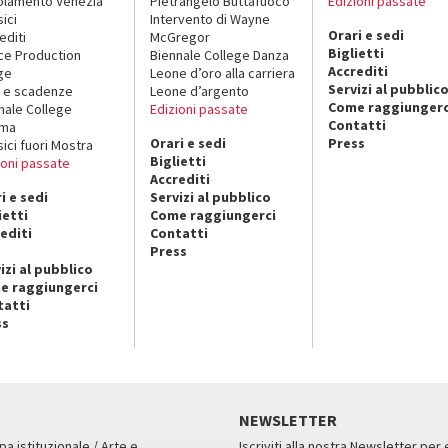
lamento Venezia
Pietrangelo Buttafuoco
Edizioni passate
sici
Intervento di Wayne
Orari e sedi
editi
McGregor
Biglietti
ce Production
Biennale College Danza
Accrediti
ge
Leone d’oro alla carriera
Servizi al pubblic
 e scadenze
Leone d’argento
Come raggiungerc
nale College
Edizioni passate
Contatti
ema
Orari e sedi
Press
sici fuori Mostra
Biglietti
ioni passate
Accrediti
i e sedi
Servizi al pubblico
ietti
Come raggiungerci
editi
Contatti
Press
izi al pubblico
e raggiungerci
tatti
ss
NEWSLETTER
pa istituzionale / Arte e
Iscriviti alla nostra Newsletter per