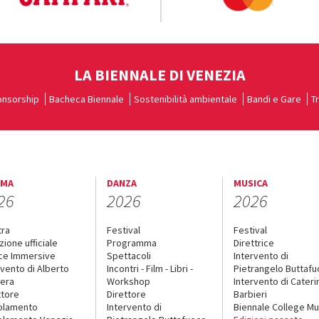
LA BIENNALE DI VENEZIA
nsorship
Bacheca Biennale
Sostenibilità ambientale
Bandi e Gare
T
EMA
DANZA
MUSICA
26
2026
2026
tra
Festival
Festival
zione ufficiale
Programma
Direttrice
ce Immersive
Spettacoli
Intervento di
rvento di Alberto
Incontri - Film - Libri -
Pietrangelo Buttaf
era
Workshop
Intervento di Cateri
ttore
Direttore
Barbieri
olamento
Intervento di
Biennale College Mu