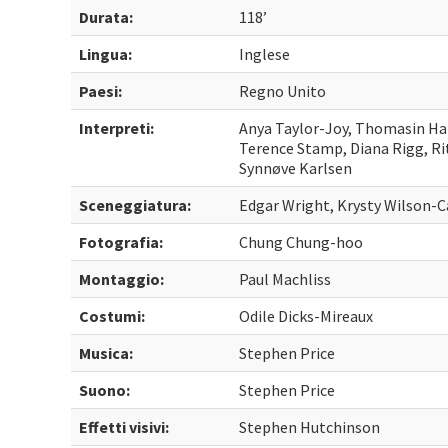
Durata:
118’
Lingua:
Inglese
Paesi:
Regno Unito
Interpreti:
Anya Taylor-Joy, Thomasin Ha
Terence Stamp, Diana Rigg, Ri
Synnøve Karlsen
Sceneggiatura:
Edgar Wright, Krysty Wilson-C
Fotografia:
Chung Chung-hoo
Montaggio:
Paul Machliss
Costumi:
Odile Dicks-Mireaux
Musica:
Stephen Price
Suono:
Stephen Price
Effetti visivi:
Stephen Hutchinson