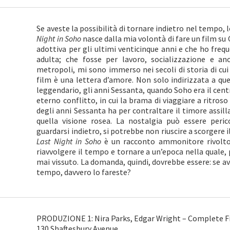
Se aveste la possibilità di tornare indietro nel tempo, l
Night in Soho
nasce dalla mia volontà di fare un film su
adottiva per gli ultimi venticinque anni e che ho freq
adulta; che fosse per lavoro, socializzazione e an
metropoli, mi sono immerso nei secoli di storia di cu
film è una lettera d’amore. Non solo indirizzata a q
leggendario, gli anni Sessanta, quando Soho era il centr
eterno conflitto, in cui la brama di viaggiare a ritro
degli anni Sessanta ha per contraltare il timore assill
quella visione rosea. La nostalgia può essere per
guardarsi indietro, si potrebbe non riuscire a scorgere i
Last Night in Soho
è un racconto ammonitore rivolto
riavvolgere il tempo e tornare a un’epoca nella quale,
mai vissuto. La domanda, quindi, dovrebbe essere: se av
tempo, davvero lo fareste?
PRODUZIONE 1: Nira Parks, Edgar Wright – Complete F
130 Shaftesbury Avenue