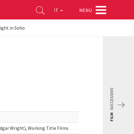
MENU
IT
ight in Soho
SUCCESSIVO
FILM
dgar Wright), Working Title Films