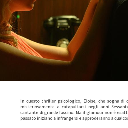
In questo thriller psicologico, Eloise, che sogna di 
misteriosamente a catapultarsi negli anni Sessant
cantante di grande fascino. Ma il glamour non è esat
passato iniziano a infrangersi e approderanno a qualcos