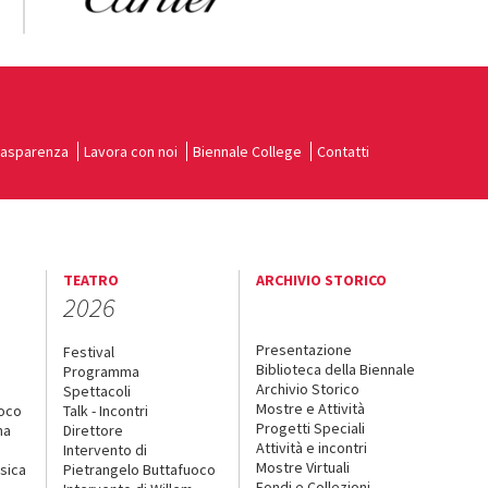
rasparenza
Lavora con noi
Biennale College
Contatti
TEATRO
ARCHIVIO STORICO
2026
Presentazione
Festival
Biblioteca della Biennale
Programma
Archivio Storico
Spettacoli
Mostre e Attività
uoco
Talk - Incontri
Progetti Speciali
na
Direttore
Attività e incontri
Intervento di
Mostre Virtuali
sica
Pietrangelo Buttafuoco
Fondi e Collezioni