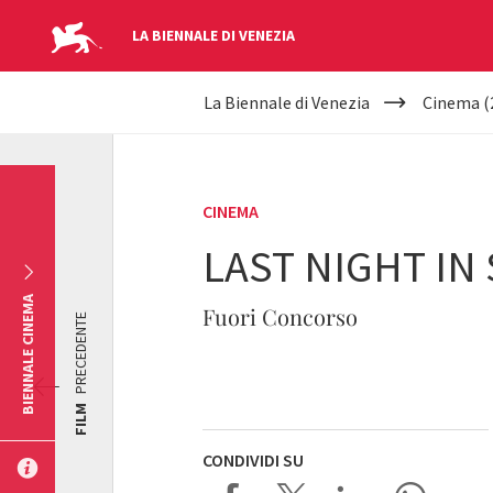
LA BIENNALE DI VENEZIA
YOUR
Salta al contenuto principale
La Biennale di Venezia
Cinema (
ARE
HERE
CINEMA
LAST NIGHT IN
BIENNALE CINEMA
Fuori Concorso
PRECEDENTE
FILM
CONDIVIDI SU