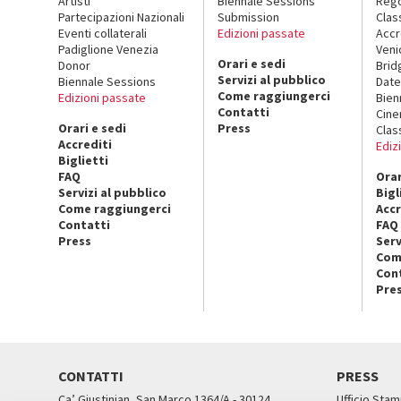
Artisti
Biennale Sessions
Rego
Partecipazioni Nazionali
Submission
Clas
Eventi collaterali
Edizioni passate
Accr
Padiglione Venezia
Veni
Orari e sedi
Donor
Brid
Servizi al pubblico
Biennale Sessions
Date
Come raggiungerci
Edizioni passate
Bien
Contatti
Cin
Orari e sedi
Press
Clas
Accrediti
Ediz
Biglietti
FAQ
Orar
Servizi al pubblico
Bigl
Come raggiungerci
Accr
Contatti
FAQ
Press
Serv
Com
Con
Pre
CONTATTI
PRESS
Ca’ Giustinian, San Marco 1364/A - 30124
Ufficio Stam