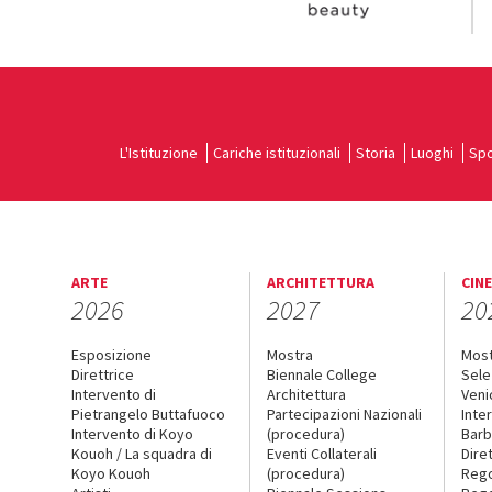
L'Istituzione
Cariche istituzionali
Storia
Luoghi
Spo
ARTE
ARCHITETTURA
CIN
2026
2027
20
Esposizione
Mostra
Mos
Direttrice
Biennale College
Sele
Intervento di
Architettura
Veni
Pietrangelo Buttafuoco
Partecipazioni Nazionali
Inte
Intervento di Koyo
(procedura)
Barb
Kouoh / La squadra di
Eventi Collaterali
Dire
Koyo Kouoh
(procedura)
Reg