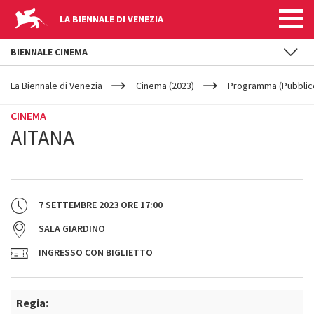
LA BIENNALE DI VENEZIA
BIENNALE CINEMA
YOUR
Salta al contenuto principale
ARE
La Biennale di Venezia
Cinema (2023)
Programma (Pubblic
HERE
CINEMA
AITANA
7 SETTEMBRE 2023
ORE
17:00
SALA GIARDINO
INGRESSO CON BIGLIETTO
Regia: