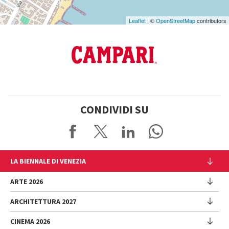
Leaflet
| ©
OpenStreetMap
contributors
CONDIVIDI SU
LA BIENNALE DI VENEZIA
L'Istituzione
ARTE 2026
Cariche istituzionali
ARCHITETTURA 2027
Esposizione
Storia
Direttrice
Luoghi
CINEMA 2026
Mostra