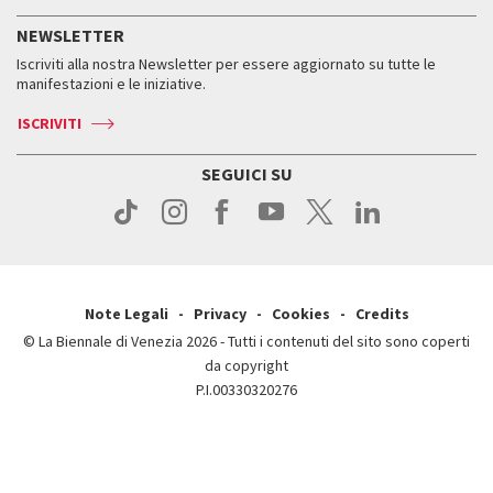
Servizi al pubblico
Storia
FAQ
NEWSLETTER
Come raggiungerci
Orari e sedi
Servizi al pubblico
Iscriviti alla nostra Newsletter per essere aggiornato su tutte le
Contatti
Biglietti
Orari e sedi
Come raggiungerci
manifestazioni e le iniziative.
Press
Servizi al pubblico
News
Contatti
ISCRIVITI
Come raggiungerci
Servizi al pubblico
Press
Contatti
Come raggiungerci
SEGUICI SU
Press
Contatti
Press
Note Legali
Privacy
Cookies
Credits
© La Biennale di Venezia 2026 - Tutti i contenuti del sito sono coperti
da copyright
P.I.00330320276