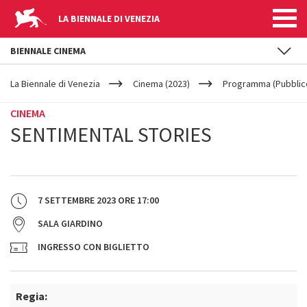
LA BIENNALE DI VENEZIA
BIENNALE CINEMA
YOUR
Salta al contenuto principale
ARE
La Biennale di Venezia
Cinema (2023)
Programma (Pubblic
HERE
CINEMA
SENTIMENTAL STORIES
7 SETTEMBRE 2023
ORE
17:00
SALA GIARDINO
INGRESSO CON BIGLIETTO
Regia: