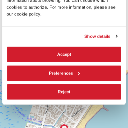
information about browsing. You can choose which
cookies to authorize. For more information, please see
our cookie policy.
Show details
Accept
Preferences
SALA
+
GIARDINO
−
LUNGOMARE
Reject
MARCONI
30126
LIDO
DI
VENEZIA
TEL.
0415218711