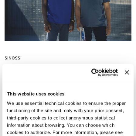
SINOSSI
Un ritratto viscerale, crudo e intenso della vita in una brutale
prigione francese, dove Malik, un giovane immigrato
africano, deve cercare di sopravvivere dopo essere stato
incarcerato per spaccio di droga. Solo e vulnerabile, incontra
Massoud, un potente e losco uomo d’affari che gli offre
This website uses cookies
protezione in cambio di obbedienza. Ma Malik si rende presto
conto di essere solo una pedina nel gioco di Massoud e che
We use essential technical cookies to ensure the proper
l’unico modo per sopravvivere è prendere il potere per sé.
functioning of the site and, only with your prior consent,
third-party cookies to collect anonymous statistical
information about browsing. You can choose which
COMMENTO DEL REGISTA
cookies to authorize. For more information, please see
Questa serie di sette ore è il risultato di un processo creativo