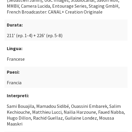
(Sébastien Janin), UGC Images, Studiocanal, Savon Noir,
MMBV, Camera Lucida, Entourage Series, Staging GmbH,
French Broadcaster: CANAL+ Creation Originale
Durata:
211’ (ep. 1-4) + 226’ (ep. 5-8)
Lingua:
Francese
Paesi:
Francia
Interpreti:
Sami Bouajila, Mamadou Sidibé, Ouassini Embarek, Salim
Kechiouche, Matthieu Lucci, Naïlia Harzoune, Faued Nabba,
Hugo Dillon, Rachid Guellaz, Guilaine Londez, Moussa
Maaskri