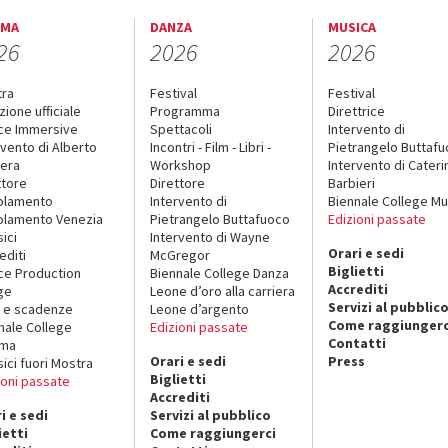
EMA
DANZA
MUSICA
26
2026
2026
tra
Festival
Festival
zione ufficiale
Programma
Direttrice
ce Immersive
Spettacoli
Intervento di
rvento di Alberto
Incontri - Film - Libri -
Pietrangelo Buttaf
era
Workshop
Intervento di Cateri
ttore
Direttore
Barbieri
olamento
Intervento di
Biennale College Mu
lamento Venezia
Pietrangelo Buttafuoco
Edizioni passate
sici
Intervento di Wayne
Orari e sedi
editi
McGregor
Biglietti
ce Production
Biennale College Danza
Accrediti
ge
Leone d’oro alla carriera
Servizi al pubblic
 e scadenze
Leone d’argento
Come raggiungerc
nale College
Edizioni passate
Contatti
ema
Orari e sedi
Press
sici fuori Mostra
Biglietti
ioni passate
Accrediti
i e sedi
Servizi al pubblico
ietti
Come raggiungerci