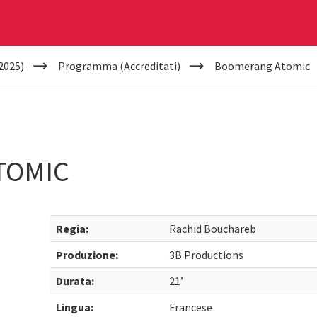
2025)
Programma (Accreditati)
Boomerang Atomic
TOMIC
Regia:
Rachid Bouchareb
Produzione:
3B Productions
Durata:
21’
Lingua:
Francese