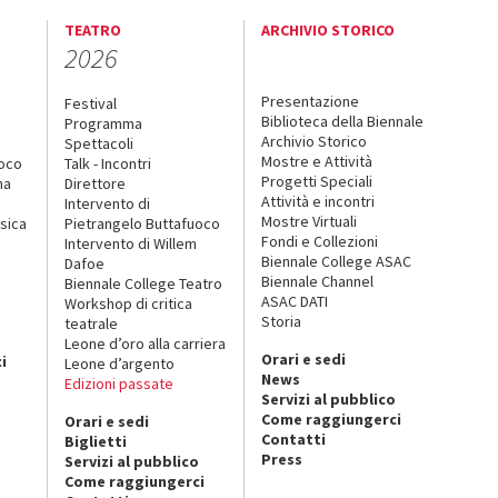
TEATRO
ARCHIVIO STORICO
2026
Presentazione
Festival
Biblioteca della Biennale
Programma
Archivio Storico
Spettacoli
Mostre e Attività
uoco
Talk - Incontri
Progetti Speciali
na
Direttore
Attività e incontri
Intervento di
Mostre Virtuali
sica
Pietrangelo Buttafuoco
Fondi e Collezioni
Intervento di Willem
Biennale College ASAC
Dafoe
Biennale Channel
Biennale College Teatro
ASAC DATI
Workshop di critica
Storia
teatrale
o
Leone d’oro alla carriera
Orari e sedi
i
Leone d’argento
News
Edizioni passate
Servizi al pubblico
Come raggiungerci
Orari e sedi
Contatti
Biglietti
Press
Servizi al pubblico
Come raggiungerci