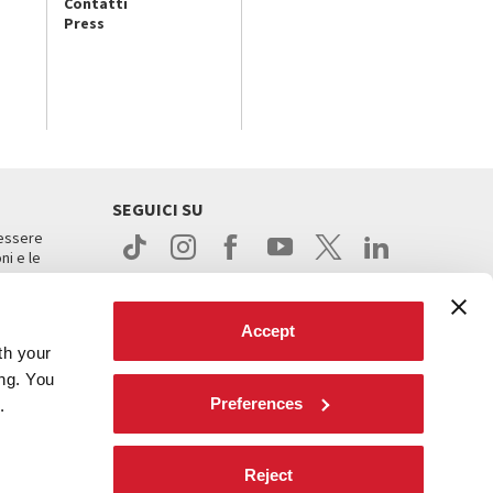
Contatti
Press
SEGUICI SU
 essere
ni e le
Accept
th your
ing. You
Preferences
.
ight
Reject