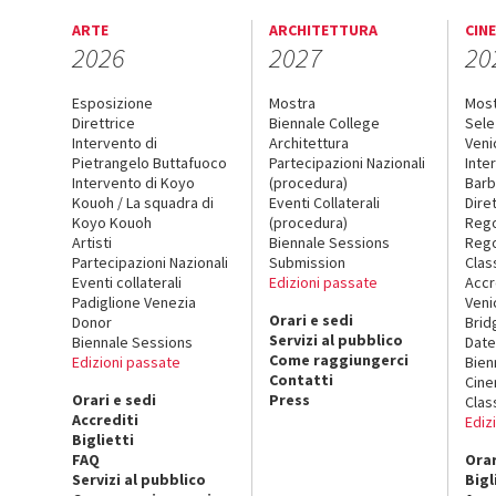
ARTE
ARCHITETTURA
CIN
2026
2027
20
Esposizione
Mostra
Mos
Direttrice
Biennale College
Sele
Intervento di
Architettura
Veni
Pietrangelo Buttafuoco
Partecipazioni Nazionali
Inte
Intervento di Koyo
(procedura)
Barb
Kouoh / La squadra di
Eventi Collaterali
Dire
Koyo Kouoh
(procedura)
Reg
Artisti
Biennale Sessions
Rego
Partecipazioni Nazionali
Submission
Clas
Eventi collaterali
Edizioni passate
Accr
Padiglione Venezia
Veni
Orari e sedi
Donor
Brid
Servizi al pubblico
Biennale Sessions
Date
Come raggiungerci
Edizioni passate
Bien
Contatti
Cin
Orari e sedi
Press
Clas
Accrediti
Ediz
Biglietti
FAQ
Orar
Servizi al pubblico
Bigl