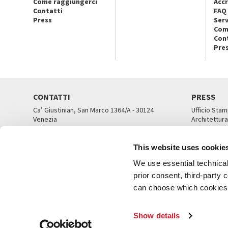
Come raggiungerci
Accr
Contatti
FAQ
Press
Serv
Com
Con
Pre
CONTATTI
PRESS
Ca’ Giustinian, San Marco 1364/A - 30124
Ufficio Stam
Venezia
Architettura
Tel. 041 5218711
Ca’ Giustini
email info@labiennale.org
UFFICI ST
This website uses cookie
TUTTI I CONTATTI
We use essential technical 
prior consent, third-party
can choose which cookies t
© L
Show details