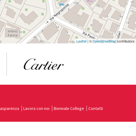
Leaflet
| ©
OpenStreetMap
contributors
rasparenza
Lavora con noi
Biennale College
Contatti