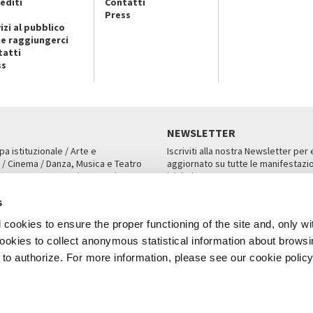
editi
Contatti
Press
izi al pubblico
e raggiungerci
tatti
ss
NEWSLETTER
pa istituzionale / Arte e
Iscriviti alla nostra Newsletter per
 / Cinema / Danza, Musica e Teatro
aggiornato su tutte le manifestazio
an, San Marco 1364/A, Venezia
iniziative.
AMPA
ISCRIVITI
s
cookies to ensure the proper functioning of the site and, only wi
 cookies to collect anonymous statistical information about brows
o authorize. For more information, please see our cookie policy
Note Legali
Privacy
Cookies
Credits
a Biennale di Venezia 2026 - Tutti i contenuti del sito sono coperti da copyr
P.I.00330320276