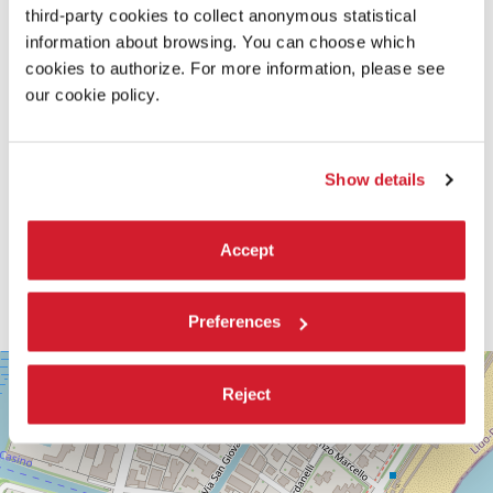
third-party cookies to collect anonymous statistical
information about browsing. You can choose which
cookies to authorize. For more information, please see
our cookie policy.
Show details
Accept
Preferences
SALA
+
CASINÒ
Reject
−
LUNGOMARE
MARCONI
30126
LIDO