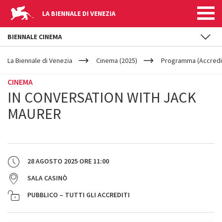
LA BIENNALE DI VENEZIA
BIENNALE CINEMA
YOUR
Salta al contenuto principale
ARE
La Biennale di Venezia
Cinema (2025)
Programma (Accredit
HERE
CINEMA
IN CONVERSATION WITH JACK
MAURER
28 AGOSTO 2025
ORE
11:00
SALA CASINÒ
PUBBLICO – TUTTI GLI ACCREDITI